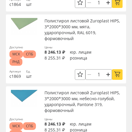
с1864
шт
Полистирол листовой Zuroplast HIPS,
3*2000*3000 мм, мята,
ударопрочный, RAL 6019,
формовочный
Доступно
Цены
8 246.13 ₽
юр. лицам
МСК
СПБ
8 255.31 ₽
розница
РНД
Артикул
Ед.
с1869
шт
Полистирол листовой Zuroplast HIPS,
3*2000*3000 мм, небесно-голубой,
ударопрочный, Pantone 319,
формовочный
Доступно
Цены
8 246.13 ₽
юр. лицам
МСК
СПБ
8 255.31 ₽
розница