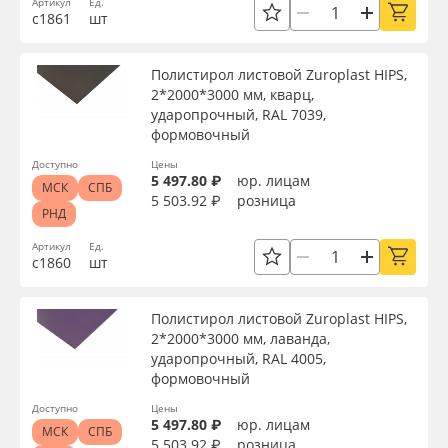
Артикул
Ед.
Сервис
Клей, скотчи и крепёж
с1861
шт
Вид
Инструкции
Мобильные конструкции и POS-материалы
Полистирол листовой Zuroplast HIPS,
2*2000*3000 мм, кварц,
Толщина, мм
Компания
Профильные системы
ударопрочный, RAL 7039,
формовочный
Ширина, мм
Контакты
Сублимация и термотрансфер
Доступно
Цены
5 497.80 ₽
юр. лицам
МСК
СПБ
5 503.92 ₽
розница
РНД
Блог
Светотехника
Длина, мм
Артикул
Ед.
с1860
шт
Поставщикам
Инженерные пластики
Плотность, г/см3
Полистирол листовой Zuroplast HIPS,
Избранное
Упаковочные материалы
2*2000*3000 мм, лаванда,
Материал
ударопрочный, RAL 4005,
Оборудование и инструмент
8 800 550 7888
формовочный
Доступно
Цены
Москва
Цвет
5 497.80 ₽
юр. лицам
Новинки ассортимента
МСК
СПБ
5 503.92 ₽
розница