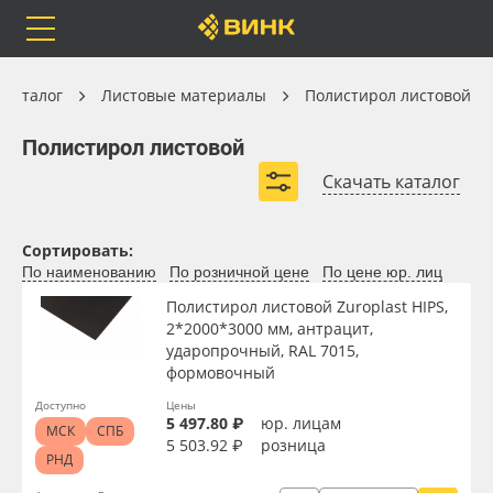
Orafol
Бренды
Доставка
Листовые материалы
Каталог
Листовые материалы
Полистирол листовой
Полистирол листовой
Полистирол листовой
Скачать каталог
Листовой полистирол Novattro
Каталог
Весь каталог
Листовой полистирол Gebau
Сортировать:
По наименованию
По розничной цене
По цене юр. лиц
Листовой полистирол Polygal
Orafol
Рулонные материалы
Полистирол листовой Zuroplast HIPS,
Листовой полистирол Zuroplast
2*2000*3000 мм, антрацит,
Бренды
Самоклеящиеся плёнки
ударопрочный, RAL 7015,
Зеркальный полистирол
формовочный
Доставка
Листовые материалы
Доступно
Цены
5 497.80 ₽
юр. лицам
МСК
СПБ
5 503.92 ₽
розница
Оплата
Чернила
РНД