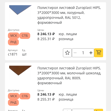
Полистирол листовой Zuroplast HIPS,
3*2000*3000 мм, лазурный,
ударопрочный, RAL 5012,
формовочный
Доступно
Цены
8 246.13 ₽
юр. лицам
МСК
СПБ
8 255.31 ₽
розница
РНД
Артикул
Ед.
с1871
шт
Полистирол листовой Zuroplast HIPS,
3*2000*3000 мм, молочный шоколад,
ударопрочный, RAL 8009,
формовочный
Доступно
Цены
8 246.13 ₽
юр. лицам
МСК
СПБ
8 255.31 ₽
розница
РНД
Артикул
Ед.