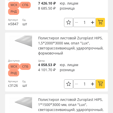
7 426.10 ₽
юр. лицам
МСК
СПБ
8 685.50 ₽
розница
РНД
Артикул
Ед.
н5847
шт
Полистирол листовой Zuroplast HIPS,
1,5*2000*3000 мм, опал "Lux",
светорассеивающий, ударопрочный,
формовочный
Доступно
Цены
4 058.53 ₽
юр. лицам
МСК
СПБ
4 101.70 ₽
розница
РНД
Артикул
Ед.
с3126
шт
Полистирол листовой Zuroplast HIPS,
1*1500*3000 мм, опал "Lux",
светорассеивающий, ударопрочный,