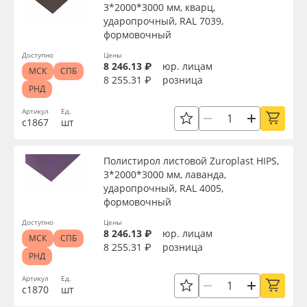
3*2000*3000 мм, кварц,
ударопрочный, RAL 7039,
формовочный
Доступно
Цены
8 246.13 ₽
юр. лицам
МСК
СПБ
8 255.31 ₽
розница
РНД
Артикул
Ед.
с1867
шт
Полистирол листовой Zuroplast HIPS,
3*2000*3000 мм, лаванда,
ударопрочный, RAL 4005,
формовочный
Доступно
Цены
8 246.13 ₽
юр. лицам
МСК
СПБ
8 255.31 ₽
розница
РНД
Артикул
Ед.
с1870
шт