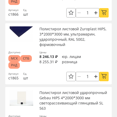
РНД
Артикул
Ед.
с1866
шт
Полистирол листовой Zuroplast HIPS,
3*2000*3000 мм, ультрамарин,
ударопрочный, RAL 5002,
формовочный
Доступно
Цены
8 246.13 ₽
юр. лицам
МСК
СПБ
8 255.31 ₽
розница
РНД
Артикул
Ед.
с1865
шт
Полистирол листовой ударопрочный
Gebau HIPS 4*2000*3000 мм
светорассеивающий глянцевый SL
563
Доступно
Цены