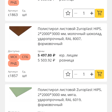
РНД
Oracal 641
Цвет по Pantone
Артикул
Ед.
с1863
шт
Orajet 3640
Цвет по RAL
Полистирол листовой Zuroplast HIPS,
Плёнка монтажная Oratape
2*2000*3000 мм, молочный шоколад,
ударопрочный, RAL 8007,
Страна происхождения
формовочный
ПЭТ листовой
Доступно
Цены
Производитель
5 497.80 ₽
юр. лицам
МСК
СПБ
ПЭТ бэклит
5 503.92 ₽
розница
РНД
Торговая марка
Артикул
Ед.
Вспененный ПВХ
с1857
шт
Баннер
Серия
Полистирол листовой Zuroplast HIPS,
2*2000*3000 мм, мята,
Заготовки для сувениров
ударопрочный, RAL 6019,
Назначение
формовочный