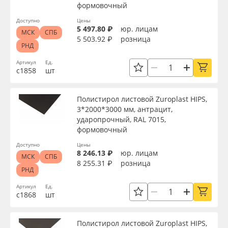
формовочный
Доступно
Цены
5 497.80 ₽
юр. лицам
МСК
СПБ
5 503.92 ₽
розница
РНД
Артикул
Ед.
с1858
шт
Полистирол листовой Zuroplast HIPS,
3*2000*3000 мм, антрацит,
ударопрочный, RAL 7015,
формовочный
Доступно
Цены
8 246.13 ₽
юр. лицам
МСК
СПБ
8 255.31 ₽
розница
РНД
Артикул
Ед.
с1868
шт
Полистирол листовой Zuroplast HIPS,