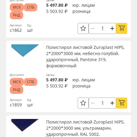
Доступно
Цены
5 497.80 ₽
юр. лицам
Доступность
МСК
СПБ
5 503.92 ₽
розница
РНД
Артикул
Ед.
с1862
шт
Применить
Полистирол листовой Zuroplast HIPS,
Сбросить фильтр
2*2000*3000 мм, небесно-голубой,
ударопрочный, Pantone 319,
формовочный
Доступно
Цены
5 497.80 ₽
юр. лицам
МСК
СПБ
5 503.92 ₽
розница
РНД
Артикул
Ед.
с1859
шт
Полистирол листовой Zuroplast HIPS,
2*2000*3000 мм, ультрамарин,
ударопрочный, RAL 5002,