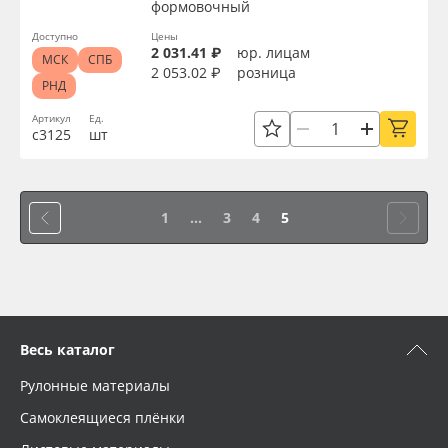
формовочный
Доступно
Цены
2 031.41 ₽
юр. лицам
МСК
СПБ
2 053.02 ₽
розница
РНД
Артикул
Ед.
с3125
шт
1
...
3
4
5
Весь каталог
Рулонные материалы
Самоклеящиеся плёнки