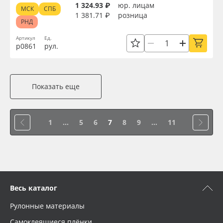
1 324.93 ₽
юр. лицам
МСК
СПБ
1 381.71 ₽
розница
РНД
Артикул
Ед.
р0861
рул.
Показать еще
1
...
5
6
7
8
9
...
11
Весь каталог
Рулонные материалы
Самоклеящиеся плёнки