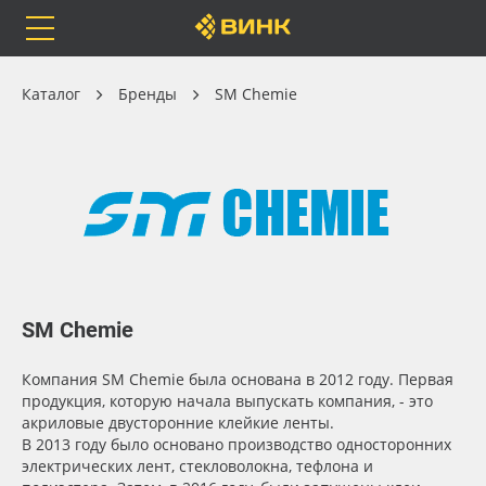
Orafol
Бренды
Доставка
Клей, скотчи и крепёж
Каталог
Бренды
SM Chemie
Каталог
Весь каталог
Доступность
Orafol
Рулонные материалы
SM Chemie
Бренды
Самоклеящиеся плёнки
Применить
Компания SM Chemie была основана в 2012 году. Первая
Доставка
Листовые материалы
Сбросить фильтр
продукция, которую начала выпускать компания, - это
акриловые двусторонние клейкие ленты.
Оплата
Чернила
В 2013 году было основано производство односторонних
электрических лент, стекловолокна, тефлона и