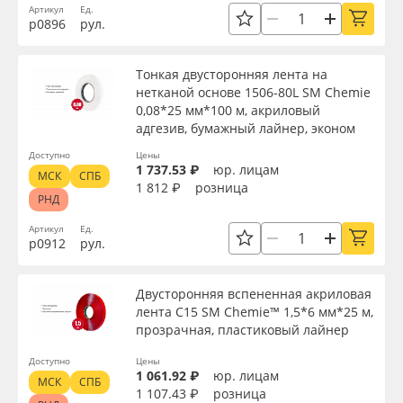
Артикул
Ед.
р0896
рул.
Тонкая двусторонняя лента на
нетканой основе 1506-80L SM Chemie
0,08*25 мм*100 м, акриловый
адгезив, бумажный лайнер, эконом
Доступно
Цены
1 737.53 ₽
юр. лицам
МСК
СПБ
1 812 ₽
розница
РНД
Артикул
Ед.
р0912
рул.
Двусторонняя вспененная акриловая
лента C15 SM Chemie™ 1,5*6 мм*25 м,
прозрачная, пластиковый лайнер
Доступно
Цены
1 061.92 ₽
юр. лицам
МСК
СПБ
1 107.43 ₽
розница