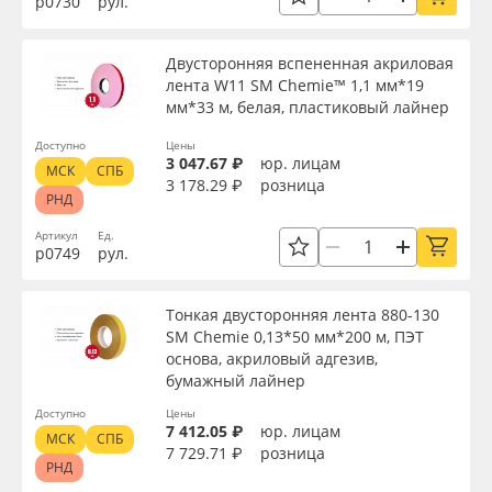
р0730
рул.
Двусторонняя вспененная акриловая
лента W11 SM Chemie™ 1,1 мм*19
мм*33 м, белая, пластиковый лайнер
Доступно
Цены
3 047.67 ₽
юр. лицам
МСК
СПБ
3 178.29 ₽
розница
РНД
Артикул
Ед.
р0749
рул.
Тонкая двусторонняя лента 880-130
SM Chemie 0,13*50 мм*200 м, ПЭТ
основа, акриловый адгезив,
бумажный лайнер
Доступно
Цены
7 412.05 ₽
юр. лицам
МСК
СПБ
7 729.71 ₽
розница
РНД