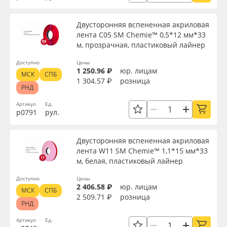
Двусторонняя вспененная акриловая
лента C05 SM Chemie™ 0,5*12 мм*33
м, прозрачная, пластиковый лайнер
Доступно
Цены
1 250.96 ₽
юр. лицам
МСК
СПБ
1 304.57 ₽
розница
РНД
Артикул
Ед.
р0791
рул.
Двусторонняя вспененная акриловая
лента W11 SM Chemie™ 1,1*15 мм*33
м, белая, пластиковый лайнер
Доступно
Цены
2 406.58 ₽
юр. лицам
МСК
СПБ
2 509.71 ₽
розница
РНД
Артикул
Ед.