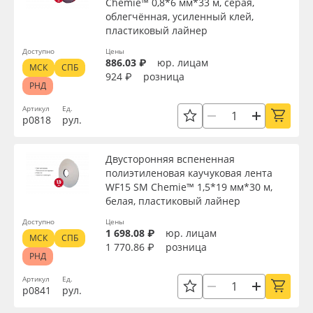
Chemie™ 0,8*6 мм*33 м, серая,
облегчённая, усиленный клей,
пластиковый лайнер
Доступно
Цены
886.03 ₽
юр. лицам
МСК
СПБ
924 ₽
розница
РНД
Артикул
Ед.
р0818
рул.
Двусторонняя вспененная
полиэтиленовая каучуковая лента
WF15 SM Chemie™ 1,5*19 мм*30 м,
белая, пластиковый лайнер
Доступно
Цены
1 698.08 ₽
юр. лицам
МСК
СПБ
1 770.86 ₽
розница
РНД
Артикул
Ед.
р0841
рул.