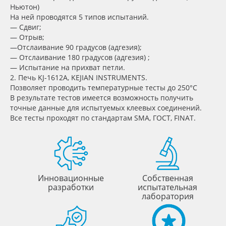
Ньютон)
Oracal 641
На ней проводятся 5 типов испытаний.
— Сдвиг;
— Отрыв;
Orajet 3640
—Отслаивание 90 градусов (адгезия);
— Отслаивание 180 градусов (адгезия) ;
— Испытание на прихват петли.
Плёнка монтажная Oratape
2. Печь KJ-1612A, KEJIAN INSTRUMENTS.
Позволяет проводить температурные тесты до 250°С
ПЭТ листовой
В результате тестов имеется возможность получить
точные данные для испытуемых клеевых соединений.
Все тесты проходят по стандартам SMA, ГОСТ, FINAT.
ПЭТ бэклит
Вспененный ПВХ
Баннер
Инновационные
Собственная
разработки
испытательная
лаборатория
Заготовки для сувениров