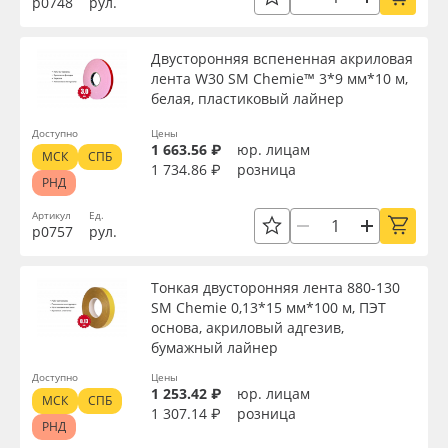
р0748
рул.
Двусторонняя вспененная акриловая
лента W30 SM Chemie™ 3*9 мм*10 м,
белая, пластиковый лайнер
Доступно
Цены
1 663.56 ₽
юр. лицам
МСК
СПБ
1 734.86 ₽
розница
РНД
Артикул
Ед.
р0757
рул.
Тонкая двусторонняя лента 880-130
SM Chemie 0,13*15 мм*100 м, ПЭТ
основа, акриловый адгезив,
бумажный лайнер
Доступно
Цены
1 253.42 ₽
юр. лицам
МСК
СПБ
1 307.14 ₽
розница
РНД