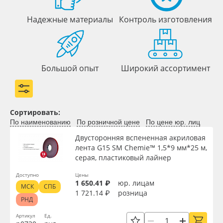
Надежные материалы
Контроль изготовления
Большой опыт
Широкий ассортимент
Сортировать:
По наименованию
По розничной цене
По цене юр. лиц
Двусторонняя вспененная акриловая
лента G15 SM Chemie™ 1,5*9 мм*25 м,
серая, пластиковый лайнер
Доступно
Цены
1 650.41 ₽
юр. лицам
МСК
СПБ
1 721.14 ₽
розница
РНД
Артикул
Ед.