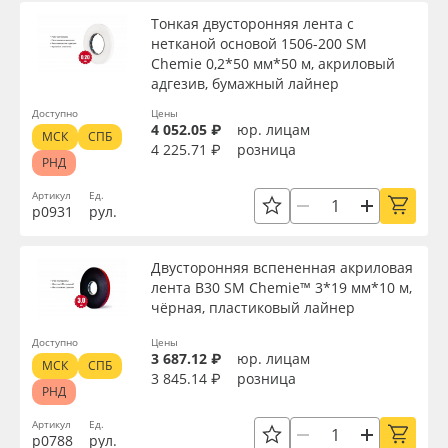
Тонкая двусторонняя лента с
нетканой основой 1506-200 SM
Chemie 0,2*50 мм*50 м, акриловый
адгезив, бумажный лайнер
Доступно
Цены
4 052.05 ₽
юр. лицам
МСК
СПБ
4 225.71 ₽
розница
РНД
Артикул
Ед.
р0931
рул.
Двусторонняя вспененная акриловая
лента B30 SM Chemie™ 3*19 мм*10 м,
чёрная, пластиковый лайнер
Доступно
Цены
3 687.12 ₽
юр. лицам
МСК
СПБ
3 845.14 ₽
розница
РНД
Артикул
Ед.
р0788
рул.