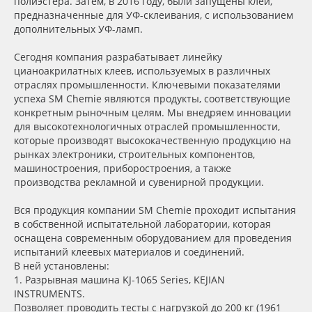
полиэстера. Затем, в 2016 году, были запущены клеи,
Сервис
Клей, скотчи и крепёж
предназначенные для УФ-склеивания, с использованием
дополнительных УФ-ламп.
Инструкции
Мобильные конструкции и POS-материалы
Сегодня компания разрабатывает линейку
цианоакрилатных клеев, используемых в различных
Компания
Профильные системы
отраслях промышленности. Ключевыми показателями
успеха SM Chemie являются продукты, соответствующие
конкретным рыночным целям. Мы внедряем инновации
Контакты
Сублимация и термотрансфер
для высокотехнологичных отраслей промышленности,
которые производят высококачественную продукцию на
Блог
Светотехника
рынках электроники, строительных компонентов,
машиностроения, приборостроения, а также
производства рекламной и сувенирной продукции.
Поставщикам
Инженерные пластики
Вся продукция компании SM Chemie проходит испытания
в собственной испытательной лаборатории, которая
Избранное
Упаковочные материалы
оснащена современным оборудованием для проведения
испытаний клеевых материалов и соединений.
Оборудование и инструмент
8 800 550 7888
В ней установлены:
1. Разрывная машина KJ-1065 Series, KEJIAN
Москва
INSTRUMENTS.
Новинки ассортимента
Позволяет проводить тесты c нагрузкой до 200 кг (1961