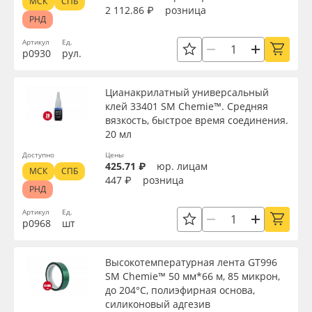
МСК
СПБ
2 112.86 ₽
розница
РНД
Артикул
Ед.
р0930
рул.
Цианакрилатный универсальный
клей 33401 SM Chemie™. Средняя
вязкость, быстрое время соединения.
20 мл
Доступно
Цены
425.71 ₽
юр. лицам
МСК
СПБ
447 ₽
розница
РНД
Артикул
Ед.
р0968
шт
Высокотемпературная лента GT996
SM Chemie™ 50 мм*66 м, 85 микрон,
до 204°C, полиэфирная основа,
силиконовый адгезив