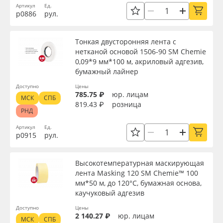
Артикул
Ед.
р0886
рул.
Тонкая двусторонняя лента с
нетканой основой 1506-90 SM Chemie
0,09*9 мм*100 м, акриловый адгезив,
бумажный лайнер
Доступно
Цены
785.75 ₽
юр. лицам
МСК
СПБ
819.43 ₽
розница
РНД
Артикул
Ед.
р0915
рул.
Высокотемпературная маскирующая
лента Masking 120 SM Chemie™ 100
мм*50 м, до 120°C, бумажная основа,
каучуковый адгезив
Доступно
Цены
2 140.27 ₽
юр. лицам
МСК
СПБ