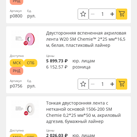
РНД
Артикул
Ед.
р0800
рул.
Двусторонняя вспененная акриловая
лента W20 SM Chemie™ 2*25 мм*16,5
м, белая, пластиковый лайнер
Доступно
Цены
5 899.73 ₽
юр. лицам
МСК
СПБ
6 152.57 ₽
розница
РНД
Артикул
Ед.
р0756
рул.
Тонкая двусторонняя лента с
нетканой основой 1506-200 SM
Chemie 0,2*25 мм*50 м, акриловый
адгезив, бумажный лайнер
Доступно
Цены
2 026.03 ₽
юр. лицам