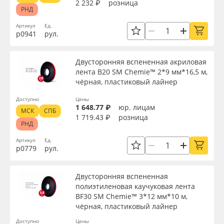
2 232 ₽
розница
РНД
Артикул
Ед.
р0941
рул.
Двусторонняя вспененная акриловая
лента B20 SM Chemie™ 2*9 мм*16,5 м,
чёрная, пластиковый лайнер
Доступно
Цены
1 648.77 ₽
юр. лицам
МСК
СПБ
1 719.43 ₽
розница
РНД
Артикул
Ед.
р0779
рул.
Двусторонняя вспененная
полиэтиленовая каучуковая лента
BF30 SM Chemie™ 3*12 мм*10 м,
чёрная, пластиковый лайнер
Доступно
Цены