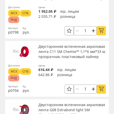
Доступно
Цены
1 952.05 ₽
юр. лицам
МСК
СПБ
2 035.71 ₽
розница
РНД
Артикул
Ед.
р0798
рул.
Двусторонняя вспененная акриловая
лента C11 SM Chemie™ 1,1*6 мм*33 м,
прозрачная, пластиковый лайнер
Доступно
Цены
616.44 ₽
юр. лицам
МСК
СПБ
642.86 ₽
розница
РНД
Артикул
Ед.
р0794
рул.
Двусторонняя вспененная акриловая
лента G08 Extrabond light SM