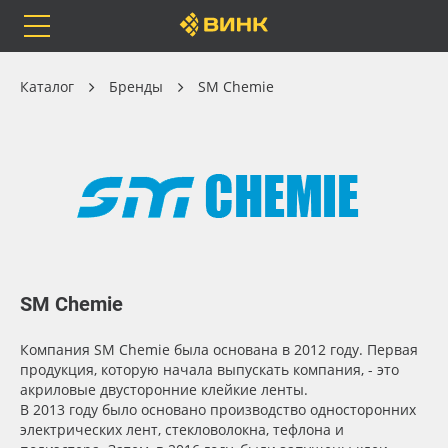
Orafol
Бренды
Доставка
Клей, скотчи и крепёж
Каталог
Бренды
SM Chemie
Каталог
Весь каталог
Доступность
Orafol
Рулонные материалы
SM Chemie
Бренды
Самоклеящиеся плёнки
Применить
Компания SM Chemie была основана в 2012 году. Первая
Доставка
Листовые материалы
Сбросить фильтр
продукция, которую начала выпускать компания, - это
акриловые двусторонние клейкие ленты.
Оплата
Чернила
В 2013 году было основано производство односторонних
электрических лент, стекловолокна, тефлона и