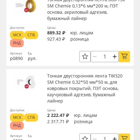
SM Chemie 0,13*6 мм*200 м, ПЭТ
основа, акриловый адгезив,
бумажный лайнер
Доступно
Цены
889.32 ₽
юр. лицам
МСК
СПБ
927.43 ₽
розница
РНД
Артикул
Ед.
р0890
рул.
Тонкая двусторонняя лента TW320
SM Chemie 0,32*50 мм*50 м, для
ковровых покрытий, ПЭТ основа,
каучуковый адгезив, бумажный
лайнер
Доступно
Цены
2 222.47 ₽
юр. лицам
МСК
СПБ
2 317.71 ₽
розница
РНД
Артикул
Ед.