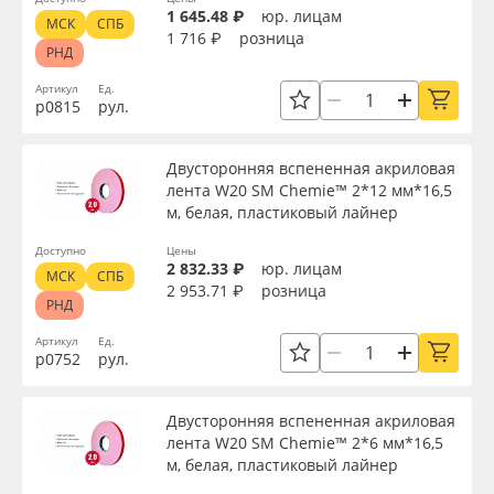
1 645.48 ₽
юр. лицам
МСК
СПБ
1 716 ₽
розница
РНД
Артикул
Ед.
р0815
рул.
Двусторонняя вспененная акриловая
лента W20 SM Chemie™ 2*12 мм*16,5
м, белая, пластиковый лайнер
Доступно
Цены
2 832.33 ₽
юр. лицам
МСК
СПБ
2 953.71 ₽
розница
РНД
Артикул
Ед.
р0752
рул.
Двусторонняя вспененная акриловая
лента W20 SM Chemie™ 2*6 мм*16,5
м, белая, пластиковый лайнер