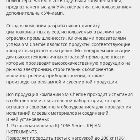
полиэстера. Затем, в 2016 году, были запущены клеи,
Сервис
Клей, скотчи и крепёж
предназначенные для УФ-склеивания, с использованием
дополнительных УФ-ламп.
Инструкции
Мобильные конструкции и POS-материалы
Сегодня компания разрабатывает линейку
цианоакрилатных клеев, используемых в различных
Компания
Профильные системы
отраслях промышленности. Ключевыми показателями
успеха SM Chemie являются продукты, соответствующие
конкретным рыночным целям. Мы внедряем инновации
Контакты
Сублимация и термотрансфер
для высокотехнологичных отраслей промышленности,
которые производят высококачественную продукцию на
Блог
Светотехника
рынках электроники, строительных компонентов,
машиностроения, приборостроения, а также
производства рекламной и сувенирной продукции.
Поставщикам
Инженерные пластики
Вся продукция компании SM Chemie проходит испытания
в собственной испытательной лаборатории, которая
Избранное
Упаковочные материалы
оснащена современным оборудованием для проведения
испытаний клеевых материалов и соединений.
Оборудование и инструмент
8 800 550 7888
В ней установлены:
1. Разрывная машина KJ-1065 Series, KEJIAN
Москва
INSTRUMENTS.
Новинки ассортимента
Позволяет проводить тесты c нагрузкой до 200 кг (1961