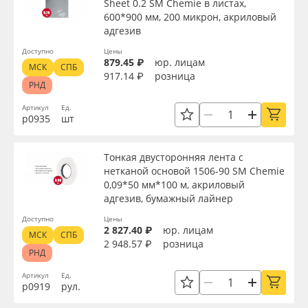
Sheet 0.2 SM Chemie в листах,
600*900 мм, 200 микрон, акриловый
адгезив
Доступно
Цены
879.45 ₽
юр. лицам
МСК
СПБ
917.14 ₽
розница
РНД
Артикул
Ед.
р0935
шт
Тонкая двусторонняя лента с
нетканой основой 1506-90 SM Chemie
0,09*50 мм*100 м, акриловый
адгезив, бумажный лайнер
Доступно
Цены
2 827.40 ₽
юр. лицам
МСК
СПБ
2 948.57 ₽
розница
РНД
Артикул
Ед.
р0919
рул.