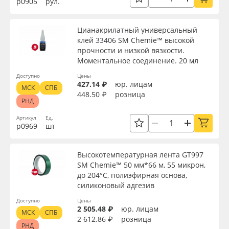
р0905
рул.
Цианакрилатный универсальный
клей 33406 SM Chemie™ высокой
прочности и низкой вязкости.
Моментальное соединение. 20 мл
Доступно
Цены
427.14 ₽
юр. лицам
МСК
СПБ
448.50 ₽
розница
РНД
Артикул
Ед.
р0969
шт
Высокотемпературная лента GT997
SM Chemie™ 50 мм*66 м, 55 микрон,
до 204°C, полиэфирная основа,
силиконовый адгезив
Доступно
Цены
2 505.48 ₽
юр. лицам
МСК
СПБ
2 612.86 ₽
розница
РНД