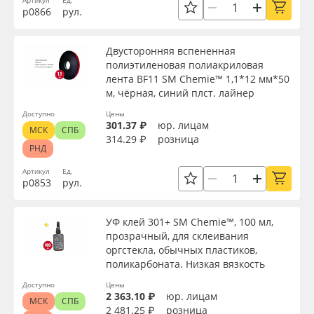
Артикул
Ед.
р0866
рул.
Двусторонняя вспененная
полиэтиленовая полиакриловая
лента BF11 SM Chemie™ 1,1*12 мм*50
м, чёрная, синий плст. лайнер
Доступно
Цены
301.37 ₽
юр. лицам
МСК
СПБ
314.29 ₽
розница
РНД
Артикул
Ед.
р0853
рул.
УФ клей 301+ SM Chemie™, 100 мл,
прозрачный, для склеивания
оргстекла, обычных пластиков,
поликарбоната. Низкая вязкость
Доступно
Цены
2 363.10 ₽
юр. лицам
МСК
СПБ
2 481.25 ₽
розница