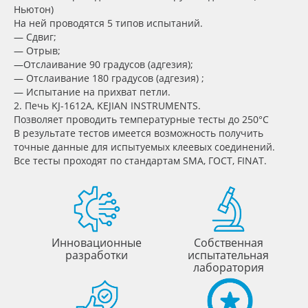
Ньютон)
Oracal 641
На ней проводятся 5 типов испытаний.
— Сдвиг;
— Отрыв;
Orajet 3640
—Отслаивание 90 градусов (адгезия);
— Отслаивание 180 градусов (адгезия) ;
— Испытание на прихват петли.
Плёнка монтажная Oratape
2. Печь KJ-1612A, KEJIAN INSTRUMENTS.
Позволяет проводить температурные тесты до 250°С
ПЭТ листовой
В результате тестов имеется возможность получить
точные данные для испытуемых клеевых соединений.
Все тесты проходят по стандартам SMA, ГОСТ, FINAT.
ПЭТ бэклит
Вспененный ПВХ
Баннер
Инновационные
Собственная
разработки
испытательная
лаборатория
Заготовки для сувениров