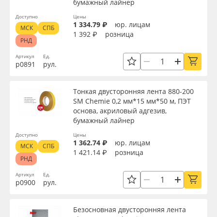
бумажный лайнер
Доступно
Цены
1 334.79 ₽
юр. лицам
МСК
СПБ
1 392 ₽
розница
РНД
Артикул
Ед.
р0891
рул.
Тонкая двусторонняя лента 880-200
SM Chemie 0,2 мм*15 мм*50 м, ПЭТ
основа, акриловый адгезив,
бумажный лайнер
Доступно
Цены
1 362.74 ₽
юр. лицам
МСК
СПБ
1 421.14 ₽
розница
РНД
Артикул
Ед.
р0900
рул.
Безосновная двусторонняя лента