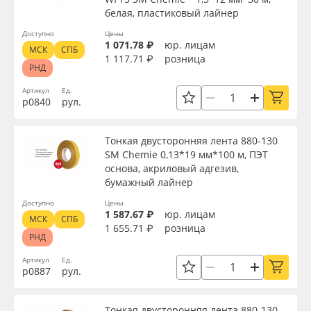
белая, пластиковый лайнер
Доступно
Цены
1 071.78 ₽
юр. лицам
МСК
СПБ
1 117.71 ₽
розница
РНД
Артикул
Ед.
р0840
рул.
Тонкая двусторонняя лента 880-130
SM Chemie 0,13*19 мм*100 м, ПЭТ
основа, акриловый адгезив,
бумажный лайнер
Доступно
Цены
1 587.67 ₽
юр. лицам
МСК
СПБ
1 655.71 ₽
розница
РНД
Артикул
Ед.
р0887
рул.
Тонкая двусторонняя лента 880-130