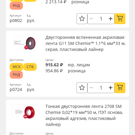
2 213.14 ₽
розница
РНД
Артикул
Ед.
р0802
рул.
Двусторонняя вспененная акриловая
лента G11 SM Chemie™ 1,1*6 мм*33 м,
серая, пластиковый лайнер
Доступно
Цены
915.62 ₽
юр. лицам
МСК
СПБ
954.86 ₽
розница
РНД
Артикул
Ед.
р0724
рул.
Тонкая двусторонняя лента 2708 SM
Chemie 0,02*19 мм*50 м, ПЭТ основа,
акриловый адгезив, пластиковый
лайнер
Доступно
Цены