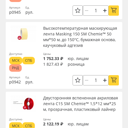
Артикул
Ед.
р0945
рул.
Высокотемпературная маскирующая
лента Masking 150 SM Chemie™ 50
мм*50 м, до 150°C, бумажная основа,
каучуковый адгезив
Доступно
Цены
1 752.33 ₽
юр. лицам
МСК
СПБ
1 827.43 ₽
розница
РНД
Артикул
Ед.
р0942
рул.
Двусторонняя вспененная акриловая
лента C15 SM Chemie™ 1,5*12 мм*25
м, прозрачная, пластиковый лайнер
Доступно
Цены
2 122.19 ₽
юр. лицам
МСК
СПБ