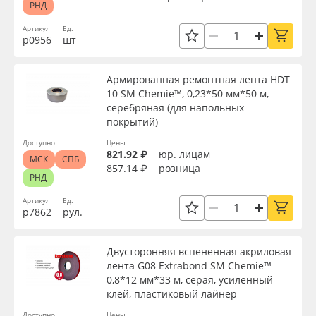
РНД
Артикул
Ед.
р0956
шт
Армированная ремонтная лента HDT
10 SM Chemie™, 0,23*50 мм*50 м,
серебряная (для напольных
покрытий)
Доступно
Цены
821.92 ₽
юр. лицам
МСК
СПБ
857.14 ₽
розница
РНД
Артикул
Ед.
р7862
рул.
Двусторонняя вспененная акриловая
лента G08 Extrabond SM Chemie™
0,8*12 мм*33 м, серая, усиленный
клей, пластиковый лайнер
Доступно
Цены