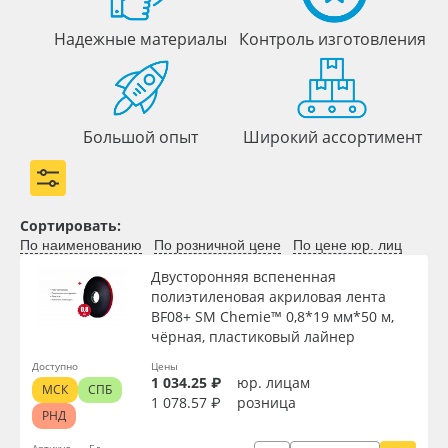
Надежные материалы
Контроль изготовления
Большой опыт
Широкий ассортимент
Сортировать:
По наименованию
По розничной цене
По цене юр. лиц
Двусторонняя вспененная
полиэтиленовая акриловая лента
BF08+ SM Chemie™ 0,8*19 мм*50 м,
чёрная, пластиковый лайнер
Доступно
Цены
1 034.25 ₽
юр. лицам
МСК
СПБ
1 078.57 ₽
розница
РНД