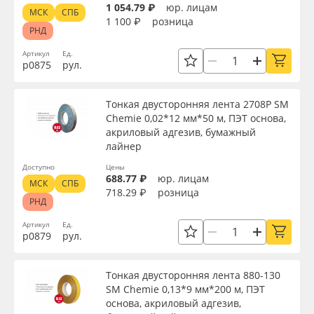
1 054.79 ₽
юр. лицам
МСК
СПБ
1 100 ₽
розница
РНД
Артикул
Ед.
р0875
рул.
Тонкая двусторонняя лента 2708P SM
Chemie 0,02*12 мм*50 м, ПЭТ основа,
акриловый адгезив, бумажный
лайнер
Доступно
Цены
688.77 ₽
юр. лицам
МСК
СПБ
718.29 ₽
розница
РНД
Артикул
Ед.
р0879
рул.
Тонкая двусторонняя лента 880-130
SM Chemie 0,13*9 мм*200 м, ПЭТ
основа, акриловый адгезив,