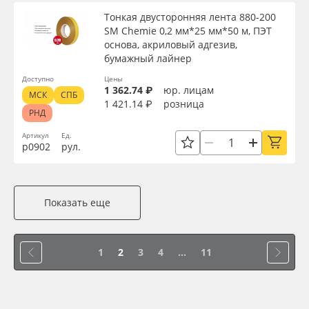
Тонкая двусторонняя лента 880-200
SM Chemie 0,2 мм*25 мм*50 м, ПЭТ
основа, акриловый адгезив,
бумажный лайнер
Доступно
Цены
1 362.74 ₽
юр. лицам
МСК
СПБ
1 421.14 ₽
розница
РНД
Артикул
Ед.
р0902
рул.
Показать еще
1
2
3
4
...
11