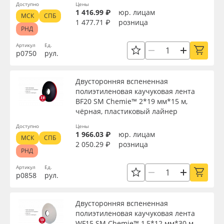
Доступно
Цены
1 416.99 ₽
юр. лицам
МСК
СПБ
1 477.71 ₽
розница
РНД
Артикул
Ед.
р0750
рул.
Двусторонняя вспененная
полиэтиленовая каучуковая лента
BF20 SM Chemie™ 2*19 мм*15 м,
чёрная, пластиковый лайнер
Доступно
Цены
1 966.03 ₽
юр. лицам
МСК
СПБ
2 050.29 ₽
розница
РНД
Артикул
Ед.
р0858
рул.
Двусторонняя вспененная
полиэтиленовая каучуковая лента
WF15 SM Chemie™ 1,5*12 мм*30 м,