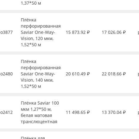
1,37*50 м
Плёнка
перфорированная
о3877
Saviar One-Way-
15 873.92 ₽
17 026.06 ₽
Vision, 120 мкм,
1,52*50 м
Плёнка
перфорированная
о2480
Saviar One-Way-
20 610.49 ₽
22 018.66 ₽
Vision, 140 мкм,
1,52*50 м
Плёнка Saviar 100
мкм 1,27*50 м,
о2412
11 498.65 ₽
13 370.04 ₽
белая матовая
транслюцентная
Плёнка для