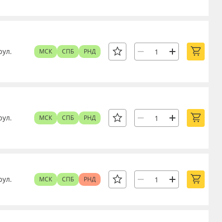
рул.
МСК
СПБ
РНД
рул.
МСК
СПБ
РНД
рул.
МСК
СПБ
РНД