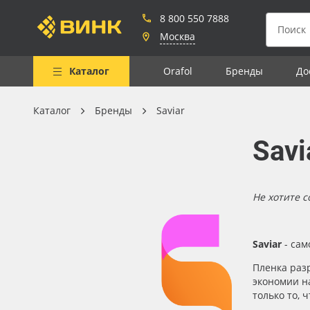
8 800 550 7888
Москва
Каталог
Orafol
Бренды
До
Каталог
Бренды
Saviar
Весь каталог
Savi
Рулонные материалы
Самоклеящиеся плёнки
Не хотите с
Листовые материалы
Чернила
Saviar
- сам
Клей, скотчи и крепёж
Пленка раз
Мобильные конструкции и
экономии н
POS-материалы
только то, 