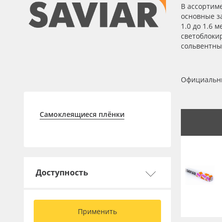
Профильные системы
В ассортим
основные за
Сублимация и термотрансфер
1.0 до 1.6 
светоблоки
Светотехника
сольвентны
Инженерные пластики
Упаковочные материалы
Официальны
Оборудование и инструмент
Новинки ассортимента
Самоклеящиеся плёнки
Oracal 641
Orajet 3640
Плёнка монтажная Oratape
Доступность
ПЭТ листовой
ПЭТ бэклит
Применить
Вспененный ПВХ