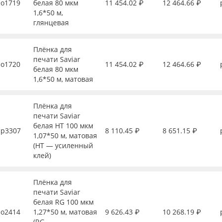
о1719
белая 80 мкм
11 454.02 ₽
12 464.66 ₽
1,6*50 м,
глянцевая
Плёнка для
печати Saviar
о1720
11 454.02 ₽
12 464.66 ₽
белая 80 мкм
1,6*50 м, матовая
Плёнка для
печати Saviar
белая HT 100 мкм
р3307
8 110.45 ₽
8 651.15 ₽
1,07*50 м, матовая
(HT — усиленный
клей)
Плёнка для
печати Saviar
белая RG 100 мкм
о2414
1,27*50 м, матовая
9 626.43 ₽
10 268.19 ₽
(RG —