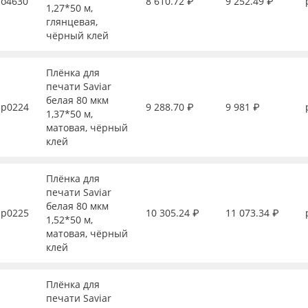
о4630
8 610.72 ₽
9 252.49 ₽
1,27*50 м,
глянцевая,
чёрный клей
Плёнка для
печати Saviar
белая 80 мкм
р0224
9 288.70 ₽
9 981 ₽
1,37*50 м,
матовая, чёрный
клей
Плёнка для
печати Saviar
белая 80 мкм
р0225
10 305.24 ₽
11 073.34 ₽
1,52*50 м,
матовая, чёрный
клей
Плёнка для
печати Saviar