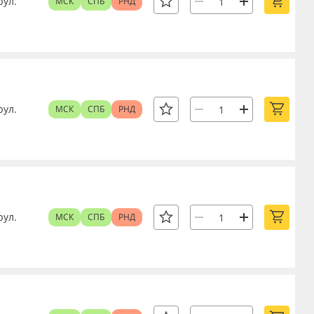
рул.
МСК
СПБ
РНД
рул.
МСК
СПБ
РНД
рул.
МСК
СПБ
РНД