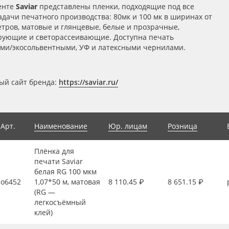
енте
Saviar
представлены пленки, подходящие под все
дачи печатного производства: 80мк и 100 мк в ширинах от
метров, матовые и глянцевые, белые и прозрачные,
рующие и светорассеивающие. Доступна печать
ми/экосольвентными, УФ и латексными чернилами.
й сайт бренда:
https://saviar.ru/
Арт.
Наименование
Юр. лицам
Розница
Плёнка для
печати Saviar
белая RG 100 мкм
о6452
1,07*50 м, матовая
8 110.45 ₽
8 651.15 ₽
(RG —
легкосъёмный
клей)