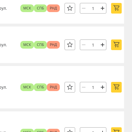
рул.
МСК
СПБ
РНД
рул.
МСК
СПБ
РНД
рул.
МСК
СПБ
РНД