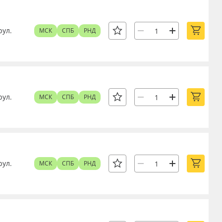
рул.
МСК
СПБ
РНД
рул.
МСК
СПБ
РНД
рул.
МСК
СПБ
РНД