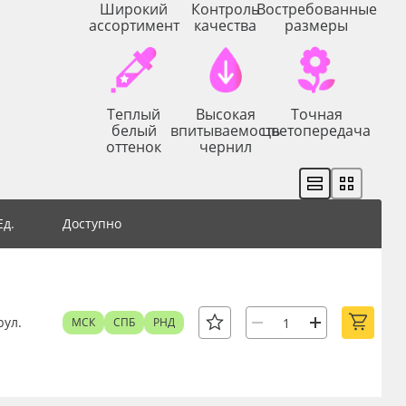
Широкий
Контроль
Востребованные
ассортимент
качества
размеры
Теплый
Высокая
Точная
белый
впитываемость
цветопередача
оттенок
чернил
Ед.
Доступно
рул.
МСК
СПБ
РНД