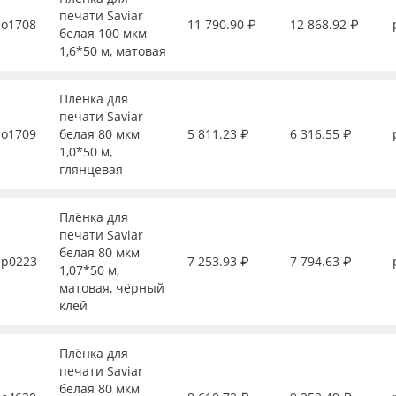
печати Saviar
о1708
11 790.90 ₽
12 868.92 ₽
белая 100 мкм
1,6*50 м, матовая
Плёнка для
печати Saviar
о1709
белая 80 мкм
5 811.23 ₽
6 316.55 ₽
1,0*50 м,
глянцевая
Плёнка для
печати Saviar
белая 80 мкм
р0223
7 253.93 ₽
7 794.63 ₽
1,07*50 м,
матовая, чёрный
клей
Плёнка для
печати Saviar
белая 80 мкм