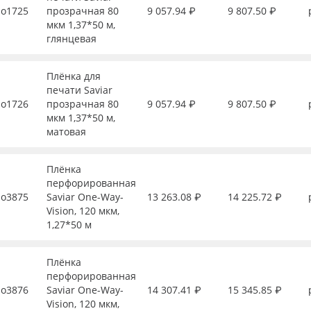
о1725
прозрачная 80
9 057.94 ₽
9 807.50 ₽
мкм 1,37*50 м,
глянцевая
Плёнка для
печати Saviar
о1726
прозрачная 80
9 057.94 ₽
9 807.50 ₽
мкм 1,37*50 м,
матовая
Плёнка
перфорированная
о3875
Saviar One-Way-
13 263.08 ₽
14 225.72 ₽
Vision, 120 мкм,
1,27*50 м
Плёнка
перфорированная
о3876
Saviar One-Way-
14 307.41 ₽
15 345.85 ₽
Vision, 120 мкм,