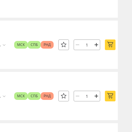
.
МСК
СПБ
РНД
.
МСК
СПБ
РНД