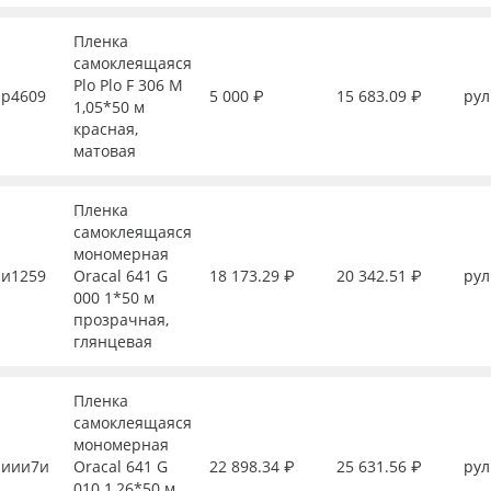
Пленка
самоклеящаяся
Plo Plo F 306 M
р4609
5 000 ₽
15 683.09 ₽
рул
1,05*50 м
красная,
матовая
Пленка
самоклеящаяся
мономерная
и1259
Oracal 641 G
18 173.29 ₽
20 342.51 ₽
рул
000 1*50 м
прозрачная,
глянцевая
Пленка
самоклеящаяся
мономерная
иии7и
Oracal 641 G
22 898.34 ₽
25 631.56 ₽
рул
010 1,26*50 м