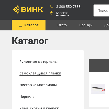
8 800 550 7888
Москва
Каталог
Orafol
Бренды
До
Каталог
Весь каталог
Рулонные материалы
Самоклеящиеся плёнки
Рулонные материалы
Листовые материалы
Самоклеящиеся плёнки
Чернила
Листовые материалы
Клей, скотчи и крепёж
Мобильные конструкции и
Чернила
POS-материалы
Клей, скотчи и крепёж