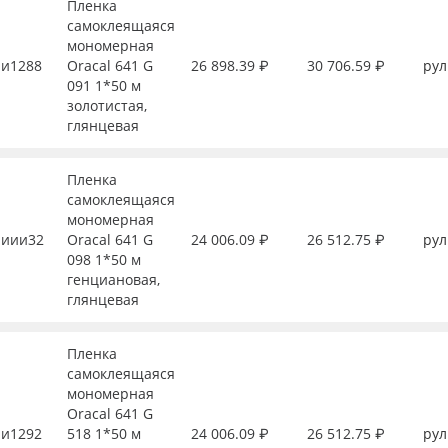
Пленка
самоклеящаяся
мономерная
и1288
Oracal 641 G
26 898.39 ₽
30 706.59 ₽
рул
091 1*50 м
золотистая,
глянцевая
Пленка
самоклеящаяся
мономерная
иии32
Oracal 641 G
24 006.09 ₽
26 512.75 ₽
рул
098 1*50 м
генциановая,
глянцевая
Пленка
самоклеящаяся
мономерная
Oracal 641 G
и1292
518 1*50 м
24 006.09 ₽
26 512.75 ₽
рул