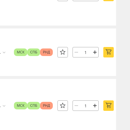
.
МСК
СПБ
РНД
.
МСК
СПБ
РНД