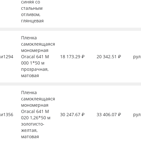
синяя со
стальным
отливом,
глянцевая
Пленка
самоклеящаяся
мономерная
и1294
Oracal 641 M
18 173.29 ₽
20 342.51 ₽
рул
000 1*50 м
прозрачная,
матовая
Пленка
самоклеящаяся
мономерная
Oracal 641 M
и1356
30 247.67 ₽
33 406.07 ₽
рул
020 1,26*50 м
золотисто-
желтая,
матовая