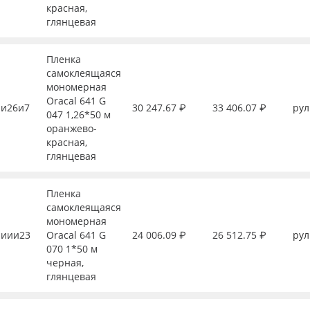
красная,
глянцевая
Пленка
самоклеящаяся
мономерная
Oracal 641 G
и26и7
30 247.67 ₽
33 406.07 ₽
рул
047 1,26*50 м
оранжево-
красная,
глянцевая
Пленка
самоклеящаяся
мономерная
иии23
Oracal 641 G
24 006.09 ₽
26 512.75 ₽
рул
070 1*50 м
черная,
глянцевая