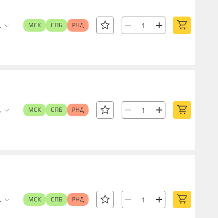
.
МСК
СПБ
РНД
.
МСК
СПБ
РНД
.
МСК
СПБ
РНД