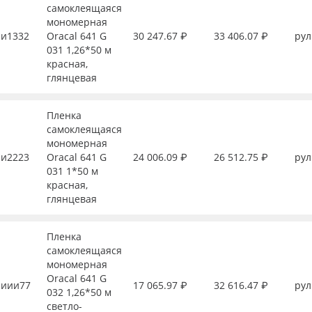
самоклеящаяся
мономерная
и1332
Oracal 641 G
30 247.67 ₽
33 406.07 ₽
рул
031 1,26*50 м
красная,
глянцевая
Пленка
самоклеящаяся
мономерная
и2223
Oracal 641 G
24 006.09 ₽
26 512.75 ₽
рул
031 1*50 м
красная,
глянцевая
Пленка
самоклеящаяся
мономерная
Oracal 641 G
иии77
17 065.97 ₽
32 616.47 ₽
рул
032 1,26*50 м
светло-