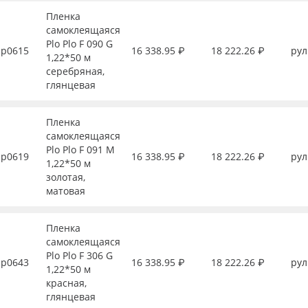
Пленка
самоклеящаяся
Plo Plo F 090 G
р0615
16 338.95 ₽
18 222.26 ₽
рул
1,22*50 м
серебряная,
глянцевая
Пленка
самоклеящаяся
Plo Plo F 091 M
р0619
16 338.95 ₽
18 222.26 ₽
рул
1,22*50 м
золотая,
матовая
Пленка
самоклеящаяся
Plo Plo F 306 G
р0643
16 338.95 ₽
18 222.26 ₽
рул
1,22*50 м
красная,
глянцевая