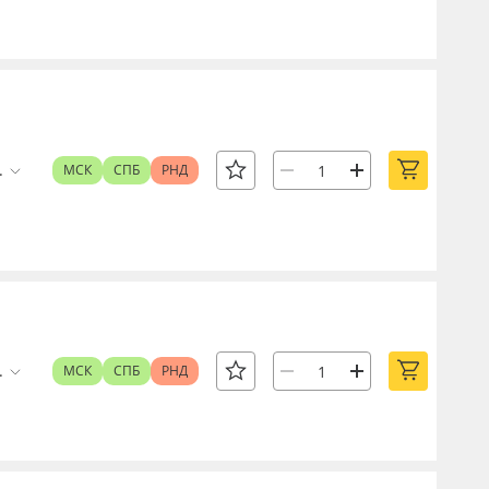
.
МСК
СПБ
РНД
.
МСК
СПБ
РНД