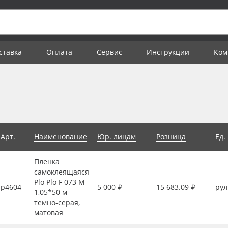
ставка
Оплата
Сервис
Инструкции
Ком
Арт.
Наименование
Юр. лицам
Розница
Ед.
Пленка
самоклеящаяся
Plo Plo F 073 M
р4604
5 000 ₽
15 683.09 ₽
рул
1,05*50 м
темно-серая,
матовая