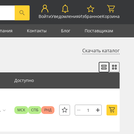
Войти
Уведомления
Избранное
Корзина
пания
Контакты
Блог
Поставщикам
Скачать каталог
Доступно
.
МСК
СПБ
РНД