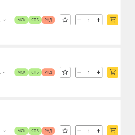
.
МСК
СПБ
РНД
.
МСК
СПБ
РНД
.
МСК
СПБ
РНД