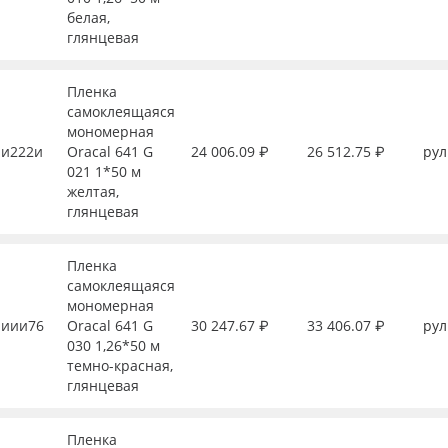
белая,
глянцевая
Пленка
самоклеящаяся
мономерная
и222и
Oracal 641 G
24 006.09 ₽
26 512.75 ₽
рул
021 1*50 м
желтая,
глянцевая
Пленка
самоклеящаяся
мономерная
иии76
Oracal 641 G
30 247.67 ₽
33 406.07 ₽
рул
030 1,26*50 м
темно-красная,
глянцевая
Пленка