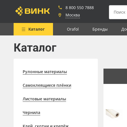
8 800 550 7888
Москва
Каталог
Orafol
Бренды
До
Каталог
Весь каталог
Рулонные материалы
Самоклеящиеся плёнки
Рулонные материалы
Листовые материалы
Самоклеящиеся плёнки
Чернила
Листовые материалы
Клей, скотчи и крепёж
Мобильные конструкции и
Чернила
POS-материалы
Клей, скотчи и крепёж