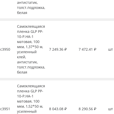
антистатик,
толст.подложка,
белая
Самоклеящаяся
пленка GLP PP-
10-P.HA-1
матовая, 100
мкм, 1,37*50 м,
с3950
7 249.36 ₽
7 472.41 ₽
шт
усиленный
клей,
антистатик,
толст.подложка,
белая
Самоклеящаяся
пленка GLP PP-
10-P.HA-1
матовая, 100
мкм, 1,52*50 м,
с3951
8 043.08 ₽
8 290.56 ₽
шт
усиленный