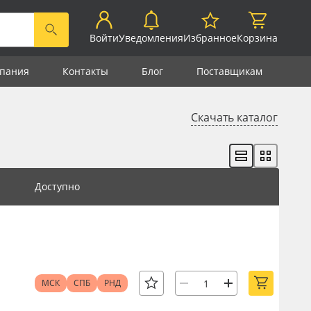
Войти
Уведомления
Избранное
Корзина
пания
Контакты
Блог
Поставщикам
Скачать каталог
Доступно
МСК
СПБ
РНД