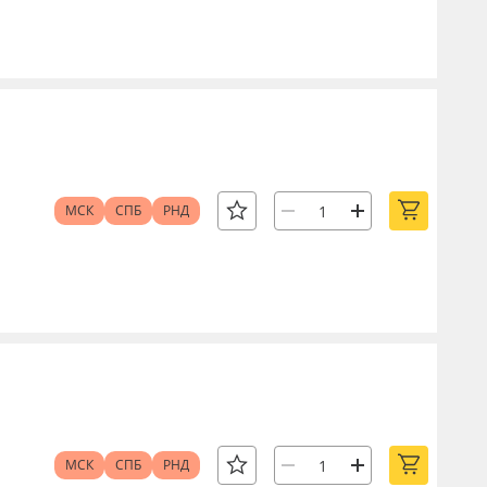
МСК
СПБ
РНД
МСК
СПБ
РНД