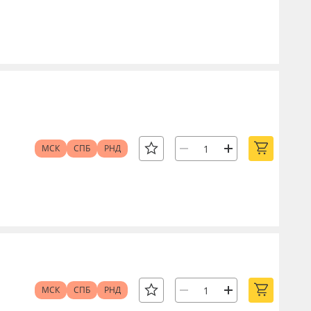
МСК
СПБ
РНД
МСК
СПБ
РНД