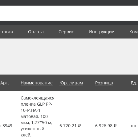
ставка
Оплата
Сервис
Инструкции
Ком
Арт.
Наименование
Юр. лицам
Розница
Ед.
Самоклеящаяся
пленка GLP PP-
10-P.HA-1
матовая, 100
мкм, 1,27*50 м,
с3949
6 720.21 ₽
6 926.98 ₽
шт
усиленный
клей,