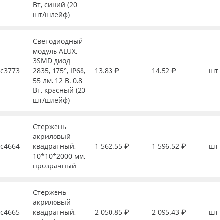
Вт, синий (20
шт/шлейф)
Светодиодный
модуль ALUX,
3SMD диод
с3773
2835, 175°, IP68,
13.83 ₽
14.52 ₽
шт
55 лм, 12 В, 0,8
Вт, красный (20
шт/шлейф)
Стержень
акриловый
с4664
квадратный,
1 562.55 ₽
1 596.52 ₽
шт
10*10*2000 мм,
прозрачный
Стержень
акриловый
с4665
квадратный,
2 050.85 ₽
2 095.43 ₽
шт