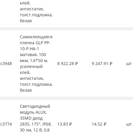
клей,
антистатик,
толст.подложка,
белая
Самоклеящаяся
пленка GLP PP-
10-P.HA-1
матовая, 100
мкм, 1,6*50 м,
с3948
8 922.28 ₽
9 247.91 ₽
шт
усиленный
клей,
антистатик,
толст.подложка,
белая
Светодиодный
модуль ALUX,
3SMD диод
с3774
2835, 175°, IP68,
13.83 ₽
14.52 ₽
шт
30 лм, 12 В, 0,8