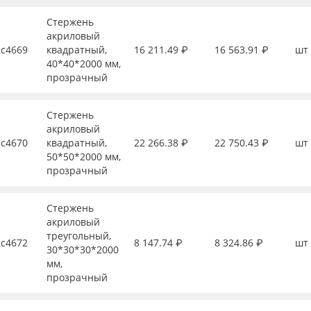
Стержень
акриловый
с4669
квадратный,
16 211.49 ₽
16 563.91 ₽
шт
40*40*2000 мм,
прозрачный
Стержень
акриловый
с4670
квадратный,
22 266.38 ₽
22 750.43 ₽
шт
50*50*2000 мм,
прозрачный
Стержень
акриловый
треугольный,
с4672
8 147.74 ₽
8 324.86 ₽
шт
30*30*30*2000
мм,
прозрачный