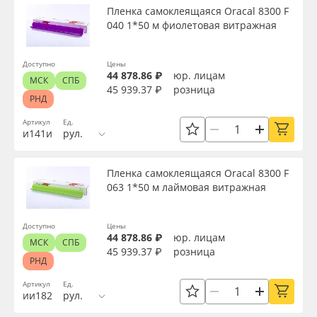
Пленка самоклеящаяся Oracal 8300 F
040 1*50 м фиолетовая витражная
Доступно
Цены
44 878.86 ₽
юр. лицам
МСК
СПБ
45 939.37 ₽
розница
РНД
Артикул
Ед.
и141и
рул.
Пленка самоклеящаяся Oracal 8300 F
063 1*50 м лаймовая витражная
Доступно
Цены
44 878.86 ₽
юр. лицам
МСК
СПБ
45 939.37 ₽
розница
РНД
Артикул
Ед.
ии182
рул.