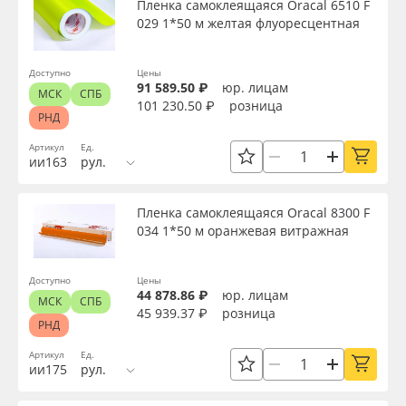
Пленка самоклеящаяся Oracal 6510 F
029 1*50 м желтая флуоресцентная
Доступно
Цены
91 589.50 ₽
юр. лицам
МСК
СПБ
101 230.50 ₽
розница
РНД
Артикул
Ед.
ии163
рул.
Пленка самоклеящаяся Oracal 8300 F
034 1*50 м оранжевая витражная
Доступно
Цены
44 878.86 ₽
юр. лицам
МСК
СПБ
45 939.37 ₽
розница
РНД
Артикул
Ед.
ии175
рул.