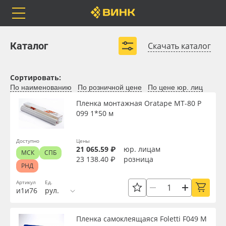
Orafol
Бренды
Доставка
Рулонные материалы
Самоклеящиеся плёнки
Каталог
Скачать каталог
Листовые материалы
Чернила
Сортировать:
Клей, скотчи и крепёж
По наименованию
По розничной цене
По цене юр. лиц
Каталог
Весь каталог
Мобильные конструкции и POS-материалы
Пленка монтажная Oratape MT-80 P
099 1*50 м
Профильные системы
Orafol
Рулонные материалы
Развернуть (5)
Доступно
Цены
21 065.59 ₽
юр. лицам
Бренды
Самоклеящиеся плёнки
МСК
СПБ
23 138.40 ₽
розница
РНД
Доставка
Листовые материалы
Артикул
Ед.
и1и76
рул.
Оплата
Чернила
Доступность
Пленка самоклеящаяся Foletti F049 M