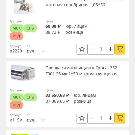
матовая серебряная 1,05*50
Oracal 641
Доступно
Цены
Orajet 3640
60.38 ₽
юр. лицам
МСК
СПБ
88.73 ₽
розница
РНД
Плёнка монтажная Oratape
Артикул
Ед.
р2220
рул.
ПЭТ листовой
Пленка самоклеящаяся Oracal 352
ПЭТ бэклит
F001 23 мк 1*50 м хром, глянцевая
Вспененный ПВХ
Доступно
Цены
33 550.68 ₽
юр. лицам
МСК
СПБ
37 069.65 ₽
розница
Баннер
РНД
Артикул
Ед.
Заготовки для сувениров
и115и
рул.