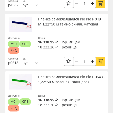
Артикул
Ед.
р4582
рул.
Пленка самоклеящаяся Plo Plo F 049
M 1,22*50 м темно-синяя, матовая
Доступно
Цены
16 338.95 ₽
юр. лицам
МСК
СПБ
18 222.26 ₽
розница
РНД
Артикул
Ед.
р0618
рул.
Пленка самоклеящаяся Plo Plo F 064 G
1,22*50 м зеленая, глянцевая
Доступно
Цены
16 338.95 ₽
юр. лицам
МСК
СПБ
18 222.26 ₽
розница
РНД