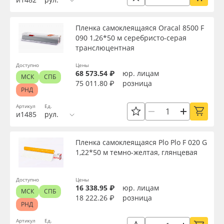
Пленка самоклеящаяся Oracal 8500 F
090 1,26*50 м серебристо-серая
транслюцентная
Доступно
Цены
68 573.54 ₽
юр. лицам
МСК
СПБ
75 011.80 ₽
розница
РНД
Артикул
Ед.
и1485
рул.
Пленка самоклеящаяся Plo Plo F 020 G
1,22*50 м темно-желтая, глянцевая
Доступно
Цены
16 338.95 ₽
юр. лицам
МСК
СПБ
18 222.26 ₽
розница
РНД
Артикул
Ед.