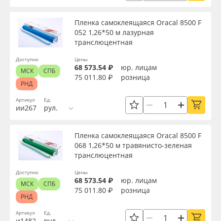
Пленка самоклеящаяся Oracal 8500 F
052 1,26*50 м лазурная
транслюцентная
Доступно
Цены
68 573.54 ₽
юр. лицам
МСК
СПБ
75 011.80 ₽
розница
РНД
Артикул
Ед.
ии267
рул.
Пленка самоклеящаяся Oracal 8500 F
068 1,26*50 м травянисто-зеленая
транслюцентная
Доступно
Цены
68 573.54 ₽
юр. лицам
МСК
СПБ
75 011.80 ₽
розница
РНД
Артикул
Ед.
и1482
рул.