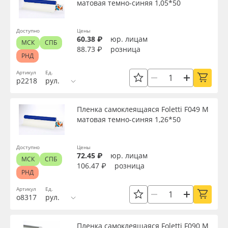
матовая темно-синяя 1,05*50
Сервис
Клей, скотчи и крепёж
Применить
Инструкции
Мобильные конструкции и POS-материалы
Доступно
Цены
60.38 ₽
юр. лицам
МСК
СПБ
88.73 ₽
розница
Сбросить фильтр
РНД
Компания
Профильные системы
Артикул
Ед.
р2218
рул.
Контакты
Сублимация и термотрансфер
Пленка самоклеящаяся Foletti F049 M
Блог
Светотехника
матовая темно-синяя 1,26*50
Поставщикам
Инженерные пластики
Доступно
Цены
72.45 ₽
юр. лицам
МСК
СПБ
Избранное
Упаковочные материалы
106.47 ₽
розница
РНД
Артикул
Ед.
Оборудование и инструмент
8 800 550 7888
о8317
рул.
Москва
Новинки ассортимента
Пленка самоклеящаяся Foletti F090 M