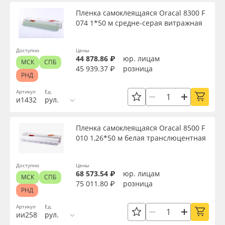
Пленка самоклеящаяся Oracal 8300 F
074 1*50 м средне-серая витражная
Доступно
Цены
44 878.86 ₽
юр. лицам
МСК
СПБ
45 939.37 ₽
розница
РНД
Артикул
Ед.
и1432
рул.
Пленка самоклеящаяся Oracal 8500 F
010 1,26*50 м белая транслюцентная
Доступно
Цены
68 573.54 ₽
юр. лицам
МСК
СПБ
75 011.80 ₽
розница
РНД
Артикул
Ед.
ии258
рул.