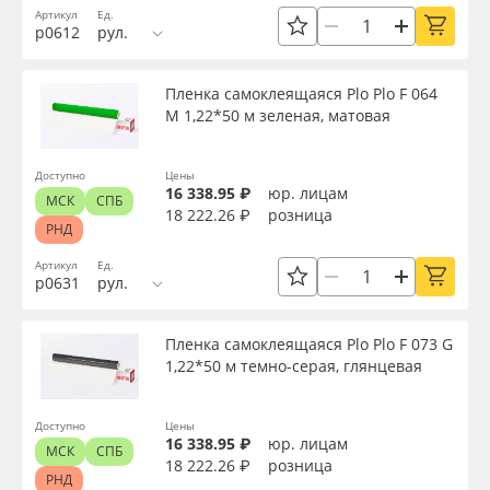
Артикул
Ед.
р0612
рул.
Пленка самоклеящаяся Plo Plo F 064
M 1,22*50 м зеленая, матовая
Доступно
Цены
16 338.95 ₽
юр. лицам
МСК
СПБ
18 222.26 ₽
розница
РНД
Артикул
Ед.
р0631
рул.
Пленка самоклеящаяся Plo Plo F 073 G
1,22*50 м темно-серая, глянцевая
Доступно
Цены
16 338.95 ₽
юр. лицам
МСК
СПБ
18 222.26 ₽
розница
РНД