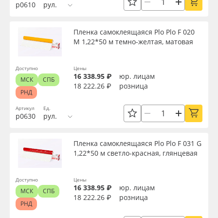
р0610
рул.
Пленка самоклеящаяся Plo Plo F 020
M 1,22*50 м темно-желтая, матовая
Доступно
Цены
16 338.95 ₽
юр. лицам
МСК
СПБ
18 222.26 ₽
розница
РНД
Артикул
Ед.
р0630
рул.
Пленка самоклеящаяся Plo Plo F 031 G
1,22*50 м светло-красная, глянцевая
Доступно
Цены
16 338.95 ₽
юр. лицам
МСК
СПБ
18 222.26 ₽
розница
РНД