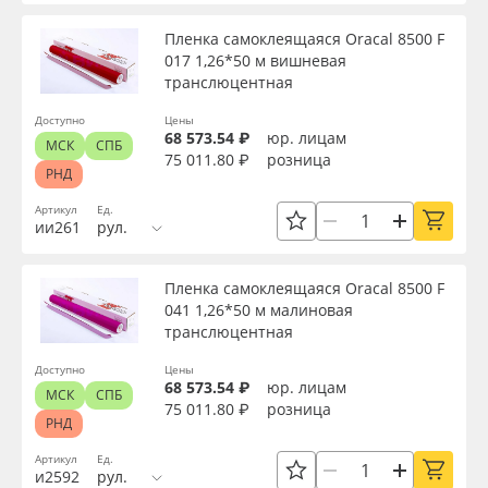
Пленка самоклеящаяся Oracal 8500 F
017 1,26*50 м вишневая
транслюцентная
Доступно
Цены
68 573.54 ₽
юр. лицам
МСК
СПБ
75 011.80 ₽
розница
РНД
Артикул
Ед.
ии261
рул.
Пленка самоклеящаяся Oracal 8500 F
041 1,26*50 м малиновая
транслюцентная
Доступно
Цены
68 573.54 ₽
юр. лицам
МСК
СПБ
75 011.80 ₽
розница
РНД
Артикул
Ед.
и2592
рул.