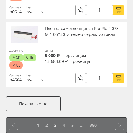
Артикул
Ед.
р0614
рул.
Пленка самоклеящаяся Plo Plo F 073
M 1,05*50 м темно-серая, матовая
Доступно
Цены
5 000 ₽
юр. лицам
МСК
СПБ
15 683.09 ₽
розница
РНД
Артикул
Ед.
р4604
рул.
Показать еще
1
2
3
4
5
...
380