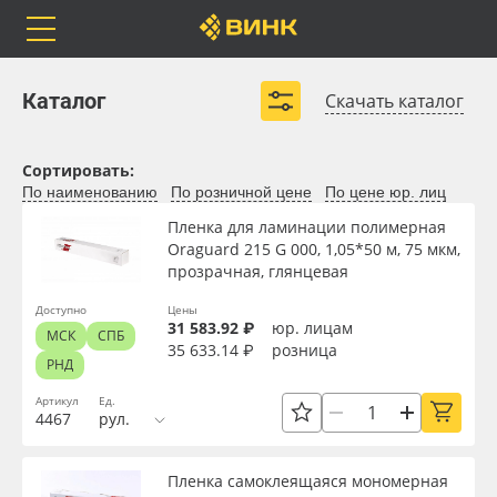
Orafol
Бренды
Доставка
Рулонные материалы
Самоклеящиеся плёнки
Каталог
Скачать каталог
Листовые материалы
Чернила
Сортировать:
Клей, скотчи и крепёж
По наименованию
По розничной цене
По цене юр. лиц
Каталог
Весь каталог
Мобильные конструкции и POS-материалы
Пленка для ламинации полимерная
Oraguard 215 G 000, 1,05*50 м, 75 мкм,
Профильные системы
прозрачная, глянцевая
Orafol
Рулонные материалы
Развернуть (5)
Доступно
Цены
31 583.92 ₽
юр. лицам
Бренды
Самоклеящиеся плёнки
МСК
СПБ
35 633.14 ₽
розница
РНД
Доставка
Листовые материалы
Артикул
Ед.
4467
рул.
Оплата
Чернила
Доступность
Пленка самоклеящаяся мономерная