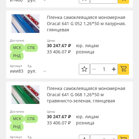
Пленка самоклеящаяся мономерная
Oracal 641 G 052 1,26*50 м лазурная,
глянцевая
Доступно
Цены
30 247.67 ₽
юр. лицам
МСК
СПБ
33 406.07 ₽
розница
РНД
Артикул
Ед.
иии83
рул.
Пленка самоклеящаяся мономерная
Oracal 641 G 068 1,26*50 м
травянисто-зеленая, глянцевая
Доступно
Цены
30 247.67 ₽
юр. лицам
МСК
СПБ
33 406.07 ₽
розница
РНД
Артикул
Ед.