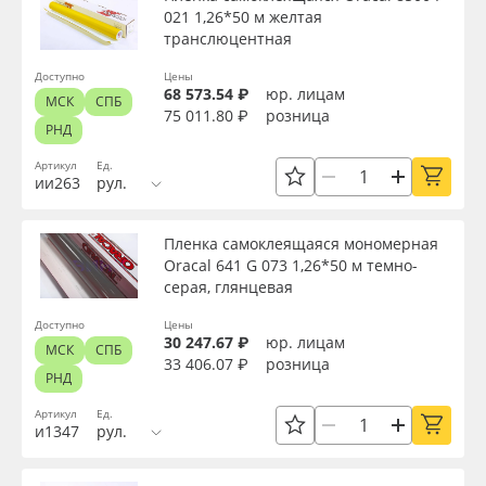
021 1,26*50 м желтая
Oracal 641
транслюцентная
Доступно
Цены
Orajet 3640
68 573.54 ₽
юр. лицам
МСК
СПБ
75 011.80 ₽
розница
РНД
Плёнка монтажная Oratape
Артикул
Ед.
ии263
рул.
ПЭТ листовой
Пленка самоклеящаяся мономерная
ПЭТ бэклит
Oracal 641 G 073 1,26*50 м темно-
серая, глянцевая
Вспененный ПВХ
Доступно
Цены
30 247.67 ₽
юр. лицам
МСК
СПБ
33 406.07 ₽
розница
Баннер
РНД
Артикул
Ед.
Заготовки для сувениров
и1347
рул.