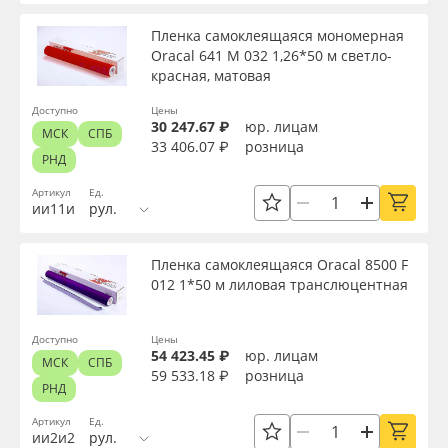
Пленка самоклеящаяся мономерная
Oracal 641 M 032 1,26*50 м светло-
красная, матовая
Доступно
Цены
30 247.67 ₽
юр. лицам
МСК
СПБ
33 406.07 ₽
розница
РНД
Артикул
Ед.
ии11и
рул.
Пленка самоклеящаяся Oracal 8500 F
012 1*50 м лиловая транслюцентная
Доступно
Цены
54 423.45 ₽
юр. лицам
МСК
СПБ
59 533.18 ₽
розница
РНД
Артикул
Ед.
ии2и2
рул.