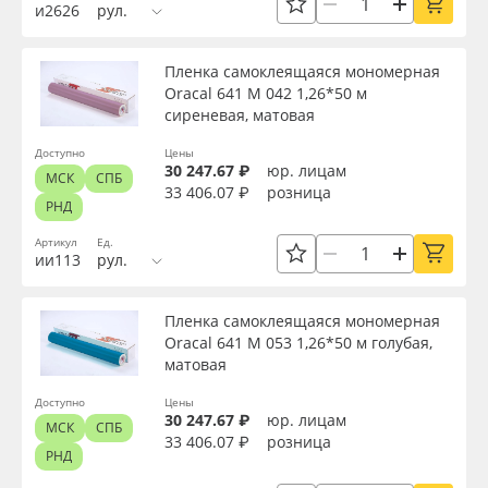
и2626
рул.
Пленка самоклеящаяся мономерная
Oracal 641 M 042 1,26*50 м
сиреневая, матовая
Доступно
Цены
30 247.67 ₽
юр. лицам
МСК
СПБ
33 406.07 ₽
розница
РНД
Артикул
Ед.
ии113
рул.
Пленка самоклеящаяся мономерная
Oracal 641 M 053 1,26*50 м голубая,
матовая
Доступно
Цены
30 247.67 ₽
юр. лицам
МСК
СПБ
33 406.07 ₽
розница
РНД