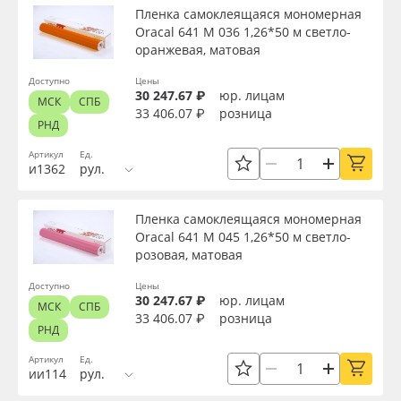
Пленка самоклеящаяся мономерная
Oracal 641 M 036 1,26*50 м светло-
оранжевая, матовая
Доступно
Цены
30 247.67 ₽
юр. лицам
МСК
СПБ
33 406.07 ₽
розница
РНД
Артикул
Ед.
и1362
рул.
Пленка самоклеящаяся мономерная
Oracal 641 M 045 1,26*50 м светло-
розовая, матовая
Доступно
Цены
30 247.67 ₽
юр. лицам
МСК
СПБ
33 406.07 ₽
розница
РНД
Артикул
Ед.
ии114
рул.