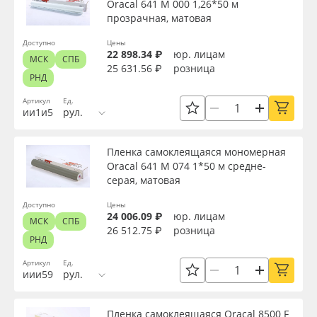
Oracal 641 M 000 1,26*50 м
Сервис
Клей, скотчи и крепёж
прозрачная, матовая
Применить
Инструкции
Мобильные конструкции и POS-материалы
Доступно
Цены
22 898.34 ₽
юр. лицам
МСК
СПБ
25 631.56 ₽
розница
Сбросить фильтр
РНД
Компания
Профильные системы
Артикул
Ед.
ии1и5
рул.
Контакты
Сублимация и термотрансфер
Пленка самоклеящаяся мономерная
Блог
Светотехника
Oracal 641 M 074 1*50 м средне-
серая, матовая
Поставщикам
Инженерные пластики
Доступно
Цены
24 006.09 ₽
юр. лицам
МСК
СПБ
Избранное
Упаковочные материалы
26 512.75 ₽
розница
РНД
Артикул
Ед.
Оборудование и инструмент
8 800 550 7888
иии59
рул.
Москва
Новинки ассортимента
Пленка самоклеящаяся Oracal 8500 F