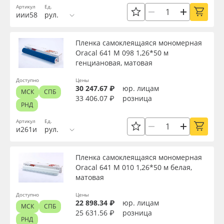
Артикул
Ед.
иии58
рул.
Пленка самоклеящаяся мономерная
Oracal 641 M 098 1,26*50 м
генциановая, матовая
Доступно
Цены
30 247.67 ₽
юр. лицам
МСК
СПБ
33 406.07 ₽
розница
РНД
Артикул
Ед.
и261и
рул.
Пленка самоклеящаяся мономерная
Oracal 641 M 010 1,26*50 м белая,
матовая
Доступно
Цены
22 898.34 ₽
юр. лицам
МСК
СПБ
25 631.56 ₽
розница
РНД