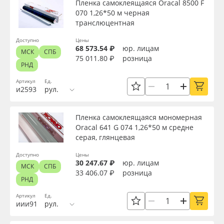
Пленка самоклеящаяся Oracal 8500 F
070 1,26*50 м черная
транслюцентная
Доступно
Цены
68 573.54 ₽
юр. лицам
МСК
СПБ
75 011.80 ₽
розница
РНД
Артикул
Ед.
и2593
рул.
Пленка самоклеящаяся мономерная
Oracal 641 G 074 1,26*50 м средне
серая, глянцевая
Доступно
Цены
30 247.67 ₽
юр. лицам
МСК
СПБ
33 406.07 ₽
розница
РНД
Артикул
Ед.
иии91
рул.