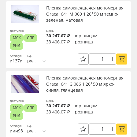
Пленка самоклеящаяся мономерная
Oracal 641 M 060 1,26*50 м темно-
зеленая, матовая
Доступно
Цены
30 247.67 ₽
юр. лицам
МСК
СПБ
33 406.07 ₽
розница
РНД
Артикул
Ед.
и137и
рул.
Пленка самоклеящаяся мономерная
Oracal 641 G 086 1,26*50 м ярко-
синяя, глянцевая
Доступно
Цены
30 247.67 ₽
юр. лицам
МСК
СПБ
33 406.07 ₽
розница
РНД
Артикул
Ед.
иии98
рул.