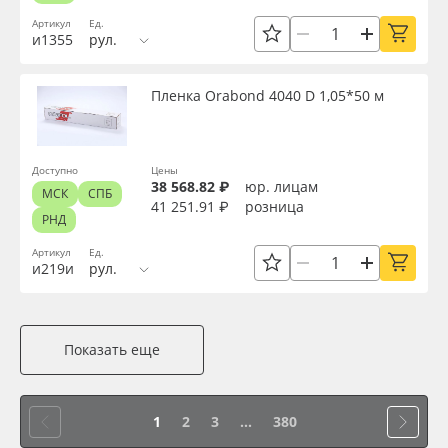
Артикул
Ед.
и1355
рул.
Пленка Orabond 4040 D 1,05*50 м
Доступно
Цены
38 568.82 ₽
юр. лицам
МСК
СПБ
41 251.91 ₽
розница
РНД
Артикул
Ед.
и219и
рул.
Показать еще
1
2
3
...
380