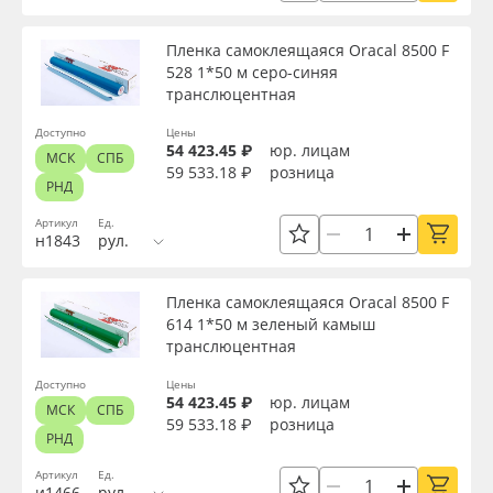
Пленка самоклеящаяся Oracal 8500 F
528 1*50 м серо-синяя
транслюцентная
Доступно
Цены
54 423.45 ₽
юр. лицам
МСК
СПБ
59 533.18 ₽
розница
РНД
Артикул
Ед.
н1843
рул.
Пленка самоклеящаяся Oracal 8500 F
614 1*50 м зеленый камыш
транслюцентная
Доступно
Цены
54 423.45 ₽
юр. лицам
МСК
СПБ
59 533.18 ₽
розница
РНД
Артикул
Ед.
и1466
рул.