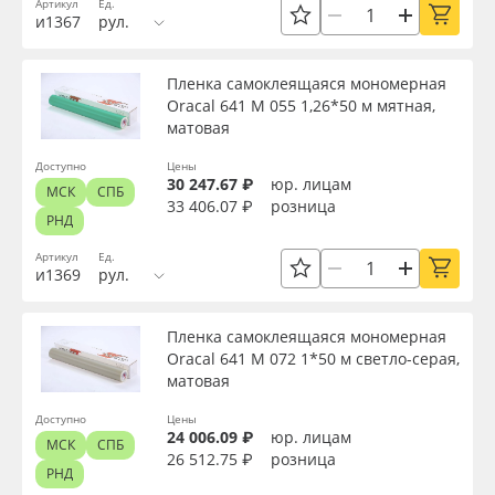
Артикул
Ед.
и1367
рул.
Пленка самоклеящаяся мономерная
Oracal 641 M 055 1,26*50 м мятная,
матовая
Доступно
Цены
30 247.67 ₽
юр. лицам
МСК
СПБ
33 406.07 ₽
розница
РНД
Артикул
Ед.
и1369
рул.
Пленка самоклеящаяся мономерная
Oracal 641 M 072 1*50 м светло-серая,
матовая
Доступно
Цены
24 006.09 ₽
юр. лицам
МСК
СПБ
26 512.75 ₽
розница
РНД