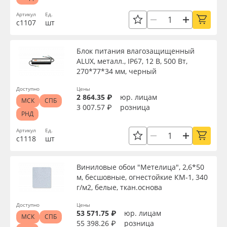
Артикул
Ед.
с1107
шт
Блок питания влагозащищенный
ALUX, металл., IP67, 12 В, 500 Вт,
270*77*34 мм, черный
Доступно
Цены
2 864.35 ₽
юр. лицам
МСК
СПБ
3 007.57 ₽
розница
РНД
Артикул
Ед.
с1118
шт
Виниловые обои "Метелица", 2,6*50
м, бесшовные, огнестойкие КМ-1, 340
г/м2, белые, ткан.основа
Доступно
Цены
53 571.75 ₽
юр. лицам
МСК
СПБ
55 398.26 ₽
розница