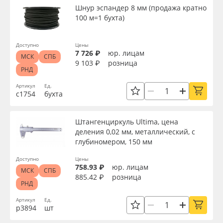
Шнур эспандер 8 мм (продажа кратно
100 м=1 бухта)
Доступно
Цены
7 726 ₽
юр. лицам
МСК
СПБ
9 103 ₽
розница
РНД
Артикул
Ед.
с1754
бухта
Штангенциркуль Ultima, цена
деления 0,02 мм, металлический, с
глубиномером, 150 мм
Доступно
Цены
758.93 ₽
юр. лицам
МСК
СПБ
885.42 ₽
розница
РНД
Артикул
Ед.
р3894
шт