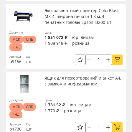
Экосольвентный принтер ColorBlast
M8-4, ширина печати 1,8 м, 4
печатных головы Epson I3200-Е1
Доступно
Цены
1 851 072 ₽
юр. лицам
МСК
СПБ
1 908 918 ₽
розница
РНД
Артикул
Ед.
р9156
шт
Ящик для пожертвований и анкет А4,
с замком и инф.карманом
Доступно
Цены
1 731.52 ₽
юр. лицам
МСК
СПБ
1 770 ₽
розница
РНД
Артикул
Ед.
р1730
шт