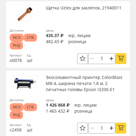
Щетка Uzlex для заклепок, 21940011
Доступно
Цены
435.37 ₽
юр. лицам
МСК
СПБ
482.43 ₽
розница
РНД
Артикул
Ед.
о0078
шт
Экосольвентный принтер ColorBlast
M8-4, ширина печати 1,8 м, 2
печатных головы Epson I3200-Е1
Доступно
Цены
1 426 868 ₽
юр. лицам
МСК
СПБ
1 465 432 ₽
розница
РНД
Артикул
Ед.
с2458
шт