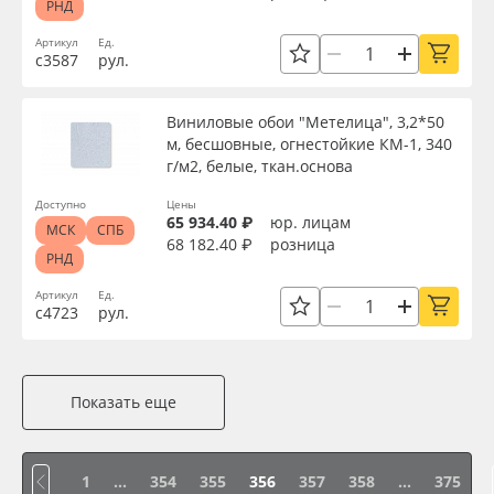
РНД
Артикул
Ед.
с3587
рул.
Виниловые обои "Метелица", 3,2*50
м, бесшовные, огнестойкие КМ-1, 340
г/м2, белые, ткан.основа
Доступно
Цены
65 934.40 ₽
юр. лицам
МСК
СПБ
68 182.40 ₽
розница
РНД
Артикул
Ед.
с4723
рул.
Показать еще
1
...
354
355
356
357
358
...
375