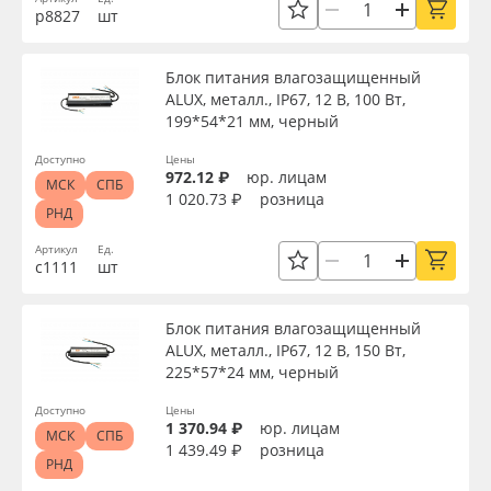
р8827
шт
Блок питания влагозащищенный
ALUX, металл., IP67, 12 В, 100 Вт,
199*54*21 мм, черный
Доступно
Цены
972.12 ₽
юр. лицам
МСК
СПБ
1 020.73 ₽
розница
РНД
Артикул
Ед.
с1111
шт
Блок питания влагозащищенный
ALUX, металл., IP67, 12 В, 150 Вт,
225*57*24 мм, черный
Доступно
Цены
1 370.94 ₽
юр. лицам
МСК
СПБ
1 439.49 ₽
розница
РНД