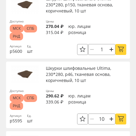
230*280, р150, тканевая основа,
Oracal 641
коричневый, 10 шт
Доступно
Цены
Orajet 3640
270.04 ₽
юр. лицам
МСК
СПБ
315.04 ₽
розница
РНД
Плёнка монтажная Oratape
Артикул
Ед.
р5600
шт
ПЭТ листовой
Шкурки шлифовальные Ultima,
ПЭТ бэклит
230*280, р46, тканевая основа,
коричневый, 10 шт
Вспененный ПВХ
Доступно
Цены
290.62 ₽
юр. лицам
МСК
СПБ
339.06 ₽
розница
Баннер
РНД
Артикул
Ед.
Заготовки для сувениров
р5595
шт