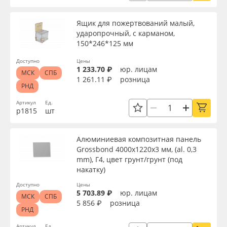
Ящик для пожертвований малый,
ударопрочный, с карманом,
150*246*125 мм
Доступно
Цены
1 233.70 ₽
юр. лицам
МСК
СПБ
1 261.11 ₽
розница
РНД
Артикул
Ед.
р1815
шт
Алюминиевая композитная панель
Grossbond 4000x1220x3 мм, (al. 0,3
mm), Г4, цвет грунт/грунт (под
накатку)
Доступно
Цены
5 703.89 ₽
юр. лицам
МСК
СПБ
5 856 ₽
розница
РНД
Артикул
Ед.