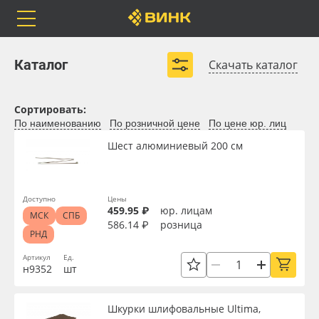
Orafol
Бренды
Доставка
Рулонные материалы
Самоклеящиеся плёнки
Каталог
Скачать каталог
Листовые материалы
Чернила
Сортировать:
Клей, скотчи и крепёж
По наименованию
По розничной цене
По цене юр. лиц
Каталог
Весь каталог
Мобильные конструкции и POS-материалы
Шест алюминиевый 200 см
Профильные системы
Orafol
Рулонные материалы
Развернуть (5)
Доступно
Цены
459.95 ₽
юр. лицам
Бренды
Самоклеящиеся плёнки
МСК
СПБ
586.14 ₽
розница
РНД
Доставка
Листовые материалы
Артикул
Ед.
н9352
шт
Оплата
Чернила
Доступность
Шкурки шлифовальные Ultima,