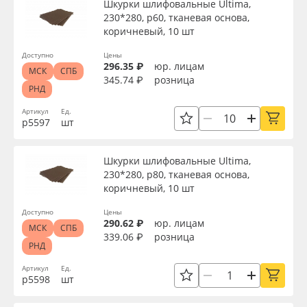
Шкурки шлифовальные Ultima,
230*280, р60, тканевая основа,
коричневый, 10 шт
Доступно
Цены
296.35 ₽
юр. лицам
МСК
СПБ
345.74 ₽
розница
РНД
Артикул
Ед.
р5597
шт
Шкурки шлифовальные Ultima,
230*280, р80, тканевая основа,
коричневый, 10 шт
Доступно
Цены
290.62 ₽
юр. лицам
МСК
СПБ
339.06 ₽
розница
РНД
Артикул
Ед.
р5598
шт