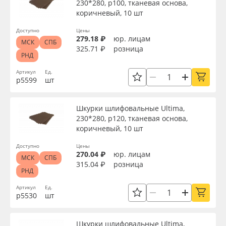
230*280, р100, тканевая основа,
Сервис
Клей, скотчи и крепёж
коричневый, 10 шт
Применить
Инструкции
Мобильные конструкции и POS-материалы
Доступно
Цены
279.18 ₽
юр. лицам
МСК
СПБ
325.71 ₽
розница
Сбросить фильтр
РНД
Компания
Профильные системы
Артикул
Ед.
р5599
шт
Контакты
Сублимация и термотрансфер
Шкурки шлифовальные Ultima,
Блог
Светотехника
230*280, р120, тканевая основа,
коричневый, 10 шт
Поставщикам
Инженерные пластики
Доступно
Цены
270.04 ₽
юр. лицам
МСК
СПБ
Избранное
Упаковочные материалы
315.04 ₽
розница
РНД
Артикул
Ед.
Оборудование и инструмент
8 800 550 7888
р5530
шт
Москва
Новинки ассортимента
Шкурки шлифовальные Ultima,