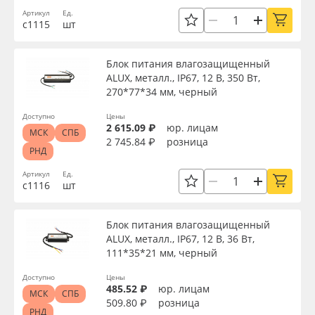
Артикул
Ед.
с1115
шт
Блок питания влагозащищенный
ALUX, металл., IP67, 12 В, 350 Вт,
270*77*34 мм, черный
Доступно
Цены
2 615.09 ₽
юр. лицам
МСК
СПБ
2 745.84 ₽
розница
РНД
Артикул
Ед.
с1116
шт
Блок питания влагозащищенный
ALUX, металл., IP67, 12 В, 36 Вт,
111*35*21 мм, черный
Доступно
Цены
485.52 ₽
юр. лицам
МСК
СПБ
509.80 ₽
розница
РНД