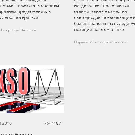
й может похвастать обилием
нигде более, проявляются
бразных предложений, в
отличительные качества
 легко потеряться.
светодиодов, позволяющие 
больше завоёвывать лидир
позиции на этом рынке
Интерьерка
Вывески
Наружка
Интерьерка
Вывески
я 2010
4187
мные буквы —