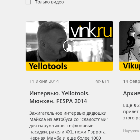
Профильные системы
Только видео
Сублимация и термотрансфер
Светотехника
Инженерные пластики
Упаковочные материалы
Оборудование и инструмент
Новинки ассортимента
Oracal 641
11 июня 2014
611
14 февр
Orajet 3640
Интервью. Yellotools.
Архив
Мюнхен. FESPA 2014
Плёнка монтажная Oratape
Еще в 2
прилет 
Зажигательное интервью дядюшки
ПЭТ листовой
этого р
Майкла из автобуса со "сладостями"
ПЭТ бэклит
для наружчиков: тефлоновые
Наружка
насадки, ракели XXL, ножи Пэррота,
Вспененный ПВХ
Черная Мамба и еще более 1000