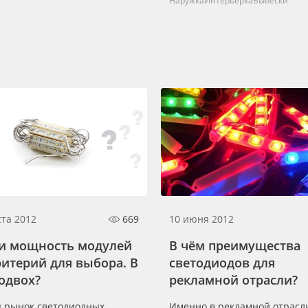
Наружка
Интерьерка
Вывески
ста 2012
669
10 июня 2012
и мощность модулей
В чём преимущества
ритерий для выбора. В
светодиодов для
одвох?
рекламной отрасли?
я рынок светодиодных
Именно в рекламной отрасли