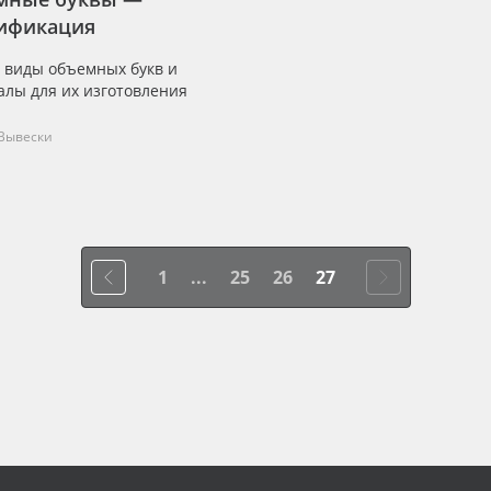
сификация
 виды объемных букв и
алы для их изготовления
Вывески
1
...
25
26
27