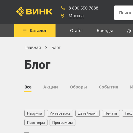
8 800 550 7888
Москва
Каталог
Orafol
Бренды
До
Главная
Блог
Весь каталог
Блог
Рулонные материалы
Самоклеящиеся плёнки
Листовые материалы
Все
Акции
Обзоры
События
И
Чернила
Клей, скотчи и крепёж
Наружка
Интерьерка
Детейлинг
Печать
Текс
Мобильные конструкции и
Партнеры
Программы
POS-материалы