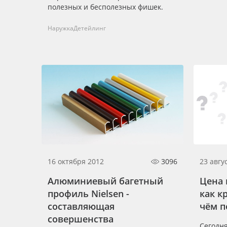
полезных и бесполезных фишек.
Баннер
Наружка
Детейлинг
Заготовки для сувениров
16 октября 2012
3096
23 авгу
Алюминиевый багетный
Цена 
профиль Nielsen -
как к
cоставляющая
чём п
совершенства
Сегодн