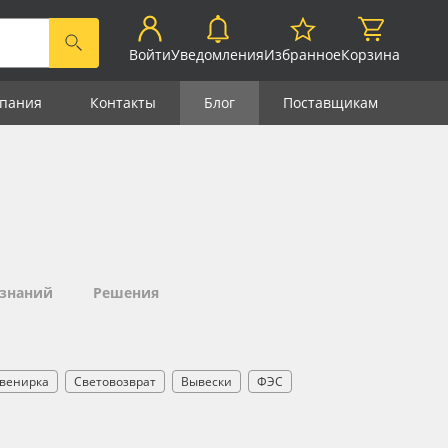
Войти
Уведомления
Избранное
Корзина
пания
Контакты
Блог
Поставщикам
 знаний
Решения
венирка
Световозврат
Вывески
ФЭС