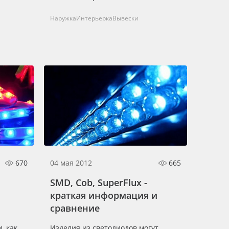
Наружка
Интерьерка
Вывески
670
04 мая 2012
665
SMD, Cob, SuperFlux -
краткая информация и
сравнение
, как
Изделия из светодиодов могут