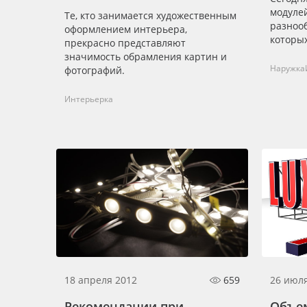
модуле
Те, кто занимается художественным
разноо
оформлением интерьера,
которых
прекрасно представляют
значимость обрамления картин и
Наружка
фотографий.
Интерьерка
18 апреля 2012
659
26 июл
Рекомендации при
Объе