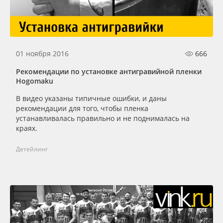
Сервис
Клей, скотчи и крепёж
Инструкции
Мобильные конструкции и POS-материалы
01 ноября 2016
666
Компания
Профильные системы
Рекомендации по установке антигравийной пленки
Hogomaku
Контакты
Сублимация и термотрансфер
В видео указаны типичные ошибки, и даны
рекомендации для того, чтобы пленка
Блог
Светотехника
устанавливалась правильно и не поднималась на
краях.
Поставщикам
Инженерные пластики
Детейлинг
Избранное
Упаковочные материалы
Оборудование и инструмент
8 800 550 7888
Москва
Новинки ассортимента