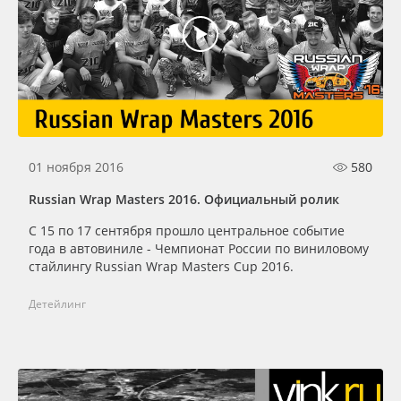
Oracal 641
Orajet 3640
Плёнка монтажная Oratape
ПЭТ листовой
01 ноября 2016
580
Russian Wrap Masters 2016. Официальный ролик
ПЭТ бэклит
С 15 по 17 сентября прошло центральное событие
года в автовиниле - Чемпионат России по виниловому
Вспененный ПВХ
стайлингу Russian Wrap Masters Cup 2016.
Детейлинг
Баннер
Заготовки для сувениров