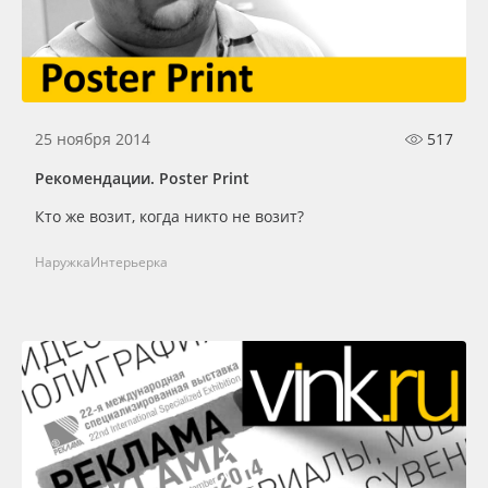
Oracal 641
Orajet 3640
25 ноября 2014
517
Плёнка монтажная Oratape
Рекомендации. Poster Print
ПЭТ листовой
Кто же возит, когда никто не возит?
ПЭТ бэклит
Наружка
Интерьерка
Вспененный ПВХ
Баннер
Заготовки для сувениров