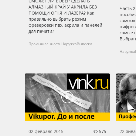
СМОЖЕТ ЛИ БОБЁР СДЕЛАТЬ
АЛМАЗНЫЙ КРАЙ У АКРИЛА БЕЗ
Часть 2
ПОМОЩИ ОГНЯ И ЛАЗЕРА? Как
пособия
правильно выбрать режим
самокл
фрезеровки пвх, акрила и панелей
цифров
для печати?
самые 
Выбран 
Промышленность
Наружка
Вывески
повсем
светора
Наружка
лайтбок
узкосп
для ав
Подробн
02 февраля 2015
575
22 янва