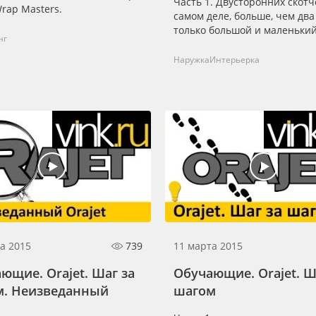
Часть 1. Двусторонних скотч
rap Masters.
самом деле, больше, чем два
только большой и маленький
нг
Наружка
Интерьерка
а 2015
739
11 марта 2015
ющие. Orajet. Шаг за
Обучающие. Orajet. Ш
м. Неизведанный
шагом