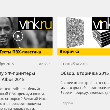
бря 2015
659
21 октября 2015
му УФ-принтеры
Обзор. Вторичка 2015
 Albus 2015
Свежее вторсырьё - это стра
мы его для тебя приготовили
от лат. "Albus" - белый) -
Береги природу, экономь де
нный ПВХ премиум-класса.
ько он хорош? Великий Инка
Наружка
остно проверит новичка
по всем параметрам.