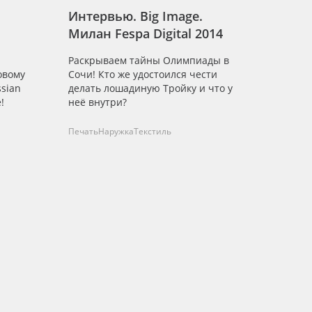
Интервью. Big Image.
Милан Fespa Digital 2014
Раскрываем тайны Олимпиады в
овому
Сочи! Кто же удостоился чести
ssian
делать лошадиную Тройку и что у
!
неё внутри?
Печать
Наружка
Текстиль