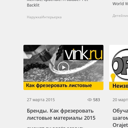
World W
Backlit
Детейли
Наружка
Интерьерка
27 марта 2015
583
20 март
Бренды. Как фрезеровать
Обуча
листовые материалы 2015
шаго
Orajet