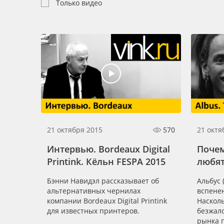
Профильные системы
Только видео
Сублимация и термотрансфер
Светотехника
Инженерные пластики
Упаковочные материалы
Оборудование и инструмент
Новинки ассортимента
Oracal 641
21 октября 2015
570
21 октя
Orajet 3640
Интервью. Bordeaux Digital
Поче
Printink. Кёльн FESPA 2015
любят
Плёнка монтажная Oratape
Бэнни Навидэл рассказывает об
Альбус (
ПЭТ листовой
альтернативных чернилах
вспене
ПЭТ бэклит
компании Bordeaux Digital Printink
Наскол
для известных принтеров.
безжал
Вспененный ПВХ
рынка 