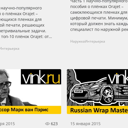
Часть 1 научно-популярного
пособия о плёнках Orajet –
 научно-популярного
самоклеющихся пленках для
 о плёнках Orajet –
цифровой печати. Минимум,
еющихся пленках для
который должен знать кажд
ой печати, решающих
специалист по наружной ре
нетривиальные задачи.
топ-10 плёнок Orajet: от
Наружка
Интерьерка
естно используемых
ссеивающих пленок для
Интерьерка
сов до
ециализированных пленок
тозаправочных станций.
ости – в нашем видео.
ря 2015
623
15 января 2015