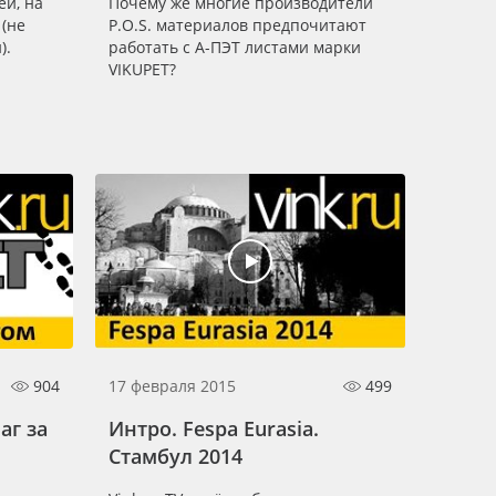
ей, на
Почему же многие производители
 (не
P.O.S. материалов предпочитают
).
работать с А-ПЭТ листами марки
VIKUPET?
904
17 февраля 2015
499
аг за
Интро. Fespa Eurasia.
Стамбул 2014