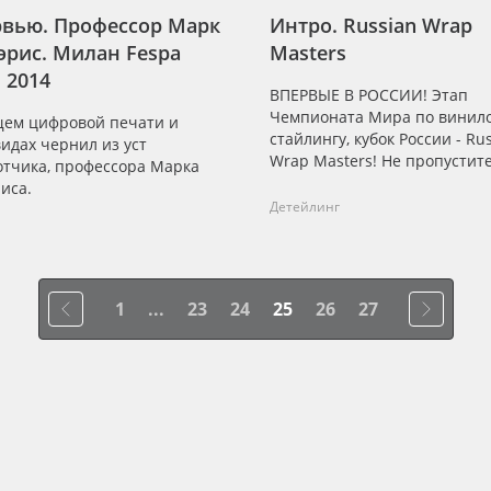
вью. Профессор Марк
Интро. Russian Wrap
эрис. Милан Fespa
Masters
l 2014
ВПЕРВЫЕ В РОССИИ! Этап
Чемпионата Мира по винил
щем цифровой печати и
стайлингу, кубок России - Ru
идах чернил из уст
Wrap Masters! Не пропустите
отчика, профессора Марка
иса.
Детейлинг
1
...
23
24
25
26
27