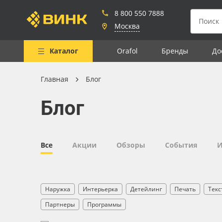
8 800 550 7888
Москва
Каталог
Orafol
Бренды
До
Главная
Блог
Весь каталог
Блог
Рулонные материалы
Самоклеящиеся плёнки
Листовые материалы
Все
Акции
Обзоры
События
И
Чернила
Клей, скотчи и крепёж
Наружка
Интерьерка
Детейлинг
Печать
Текс
Мобильные конструкции и
Партнеры
Программы
POS-материалы