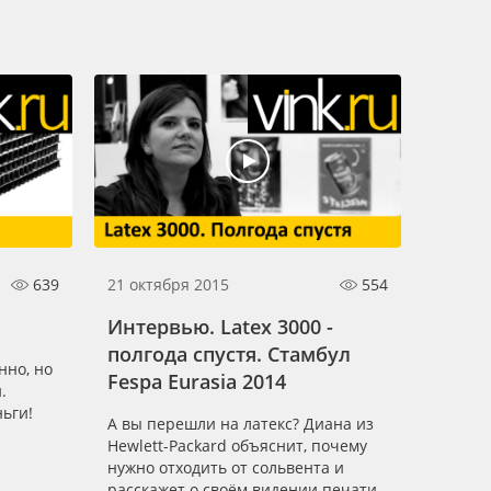
639
21 октября 2015
554
Интервью. Latex 3000 -
полгода спустя. Стамбул
нно, но
Fespa Eurasia 2014
.
ньги!
А вы перешли на латекс? Диана из
Hewlett-Packard объяснит, почему
нужно отходить от сольвента и
расскажет о своём видении печати