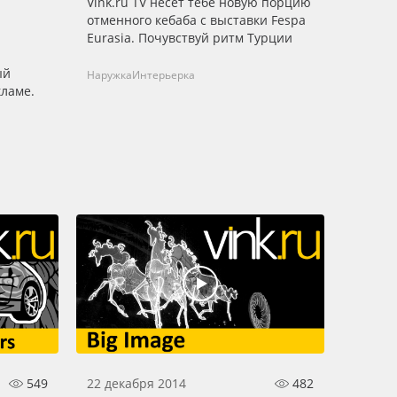
Vink.ru TV несёт тебе новую порцию
отменного кебаба с выставки Fespa
Eurasia. Почувствуй ритм Турции
ый
Наружка
Интерьерка
кламе.
549
22 декабря 2014
482