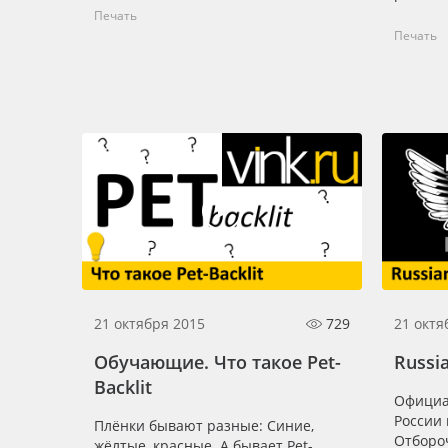
Печать
Баннер
Печать
Заготовки для сувениров
21 октября 2015
729
21 октя
Обучающие. Что такое Pet-
Russi
Backlit
Официа
России 
Плёнки бывают разные: Синие,
Отборо
жёлтые, красные. А бывает Pet-