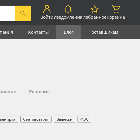
Войти
Уведомления
Избранное
Корзина
пания
Контакты
Блог
Поставщикам
 знаний
Решения
венирка
Световозврат
Вывески
ФЭС