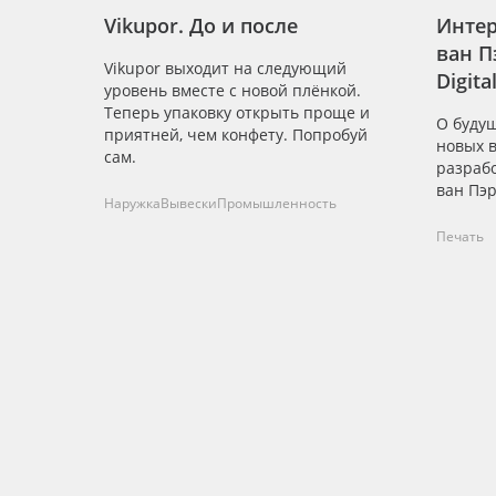
Vikupor. До и после
Интер
ван П
Vikupor выходит на следующий
Digita
уровень вместе с новой плёнкой.
Теперь упаковку открыть проще и
О буду
приятней, чем конфету. Попробуй
новых в
сам.
разраб
ван Пэр
Наружка
Вывески
Промышленность
Печать