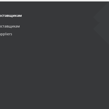
оставщикам
оставщикам
uppliers