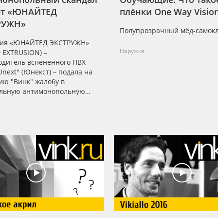
ет «ЮНАЙТЕД
плёнки One Way Visio
РУЖН»
Полупрозрачный мёд-самок
ия «ЮНАЙТЕД ЭКСТРУЖН»
Наружка
 EXTRUSION) –
одитель вспененного ПВХ
Unext" (Юнекст) – подала на
ию "Винк" жалобу в
льную антимонопольную
(ФАС России). Конечно, у нас
вет.