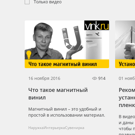
Профильные системы
Только видео
Сублимация и термотрансфер
Светотехника
Инженерные пластики
Упаковочные материалы
Оборудование и инструмент
Новинки ассортимента
Oracal 641
16 ноября 2016
914
01 нояб
Orajet 3640
Что такое магнитный
Реком
винил
устан
Плёнка монтажная Oratape
плен
Магнитный винил – это удобный и
ПЭТ листовой
простой в использовании материал.
В виде
ПЭТ бэклит
и даны 
Наружка
Интерьерка
Сувенирка
чтобы 
Вспененный ПВХ
правил