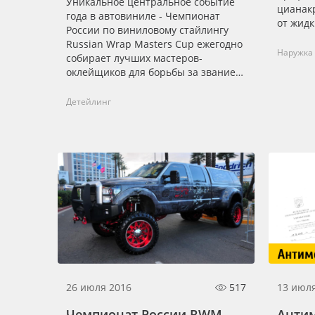
Уникальное центральное событие
цианак
года в автовиниле - Чемпионат
от жидк
России по виниловому стайлингу
Russian Wrap Masters Cup ежегодно
Наружка
собирает лучших мастеров-
оклейщиков для борьбы за звание
Чемпиона России и выхода в Гранд-
финал Чемпионата мира.
Детейлинг
26 июля 2016
517
13 июл
Чемпионат России RWM
Анти