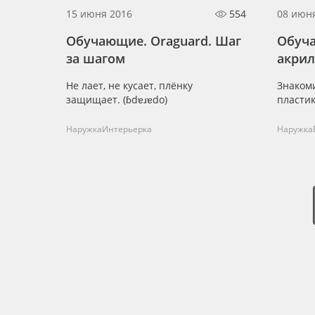
15 июня 2016
554
08 июн
Обучающие. Oraguard. Шаг
Обуча
за шагом
акрил
Не лает, не кусает, плёнку
Знаком
защищает. (ɓdɐɹɐdо)
пласти
Наружка
Интерьерка
Наружка