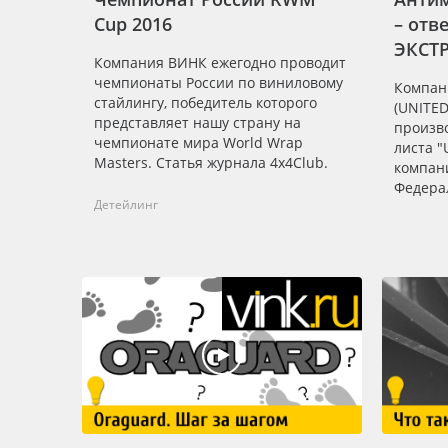
Cup 2016
– отв
ЭКСТ
Компания ВИНК ежегодно проводит
чемпионаты России по виниловому
Компан
стайлингу, победитель которого
(UNITED
представляет нашу страну на
произв
чемпионате мира World Wrap
листа "
Masters. Статья журнала 4х4Club.
компан
Федера
Детейлинг
службу 
есть от