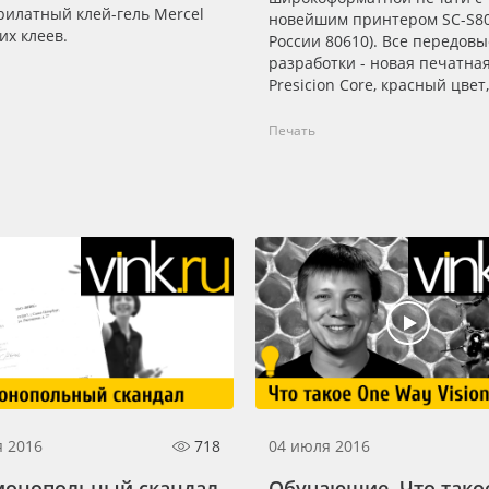
рилатный клей-гель Mercel
новейшим принтером SC-S80
их клеев.
России 80610). Все передовы
разработки - новая печатная
Presicion Core, красный цвет,
высокая скорость, самоочист
другие козыри в одном супе
Печать
комбайне.
я 2016
718
04 июля 2016
монопольный скандал
Обучающие. Что тако