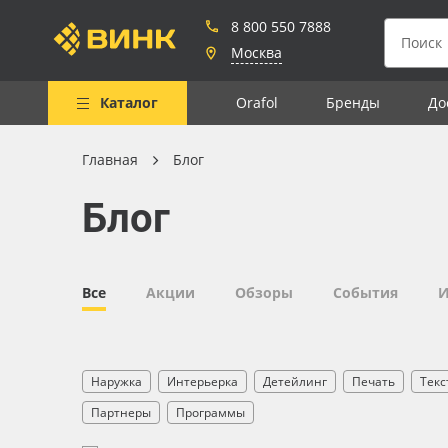
8 800 550 7888
Москва
Каталог
Orafol
Бренды
До
Главная
Блог
Весь каталог
Блог
Рулонные материалы
Самоклеящиеся плёнки
Листовые материалы
Все
Акции
Обзоры
События
И
Чернила
Клей, скотчи и крепёж
Наружка
Интерьерка
Детейлинг
Печать
Текс
Мобильные конструкции и
Партнеры
Программы
POS-материалы