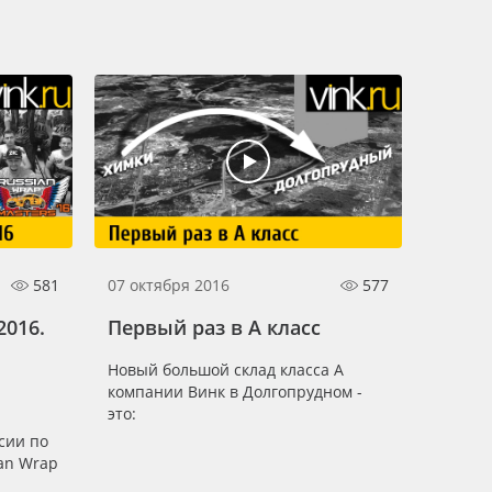
581
07 октября 2016
577
2016.
Первый раз в А класс
Новый большой склад класса А
компании Винк в Долгопрудном -
это:
сии по
an Wrap