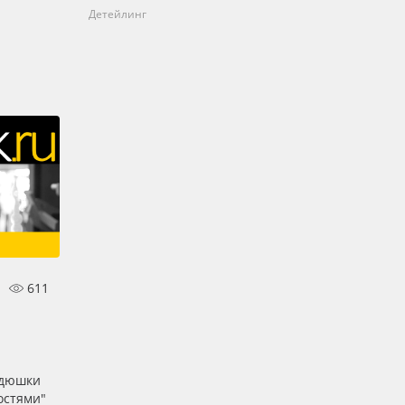
Детейлинг
611
ядюшки
остями"