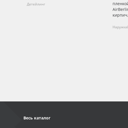
пленко
Детейлинг
AirBerl
кирпич,
Наружка
Весь каталог