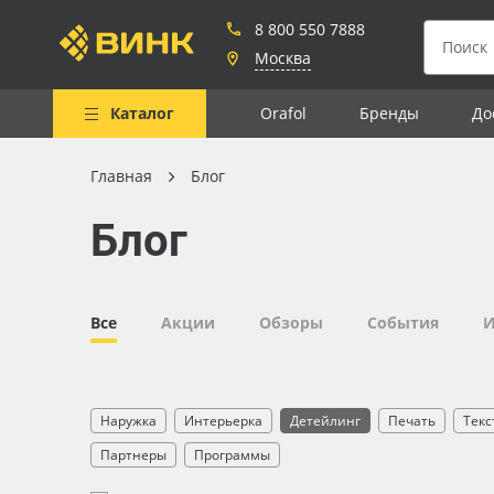
8 800 550 7888
Москва
Каталог
Orafol
Бренды
До
Главная
Блог
Весь каталог
Блог
Рулонные материалы
Самоклеящиеся плёнки
Листовые материалы
Все
Акции
Обзоры
События
И
Чернила
Клей, скотчи и крепёж
Наружка
Интерьерка
Детейлинг
Печать
Текс
Мобильные конструкции и
Партнеры
Программы
POS-материалы