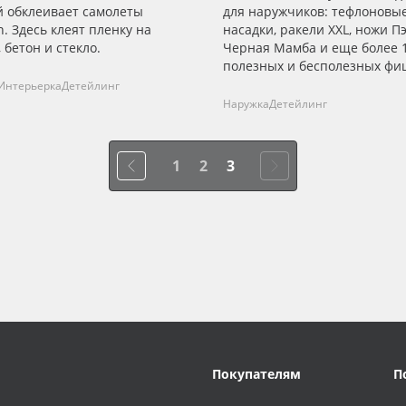
й обклеивает самолеты
для наружчиков: тефлоновы
in. Здесь клеят пленку на
насадки, ракели XXL, ножи П
 бетон и стекло.
Черная Мамба и еще более 
полезных и бесполезных фи
Интерьерка
Детейлинг
Наружка
Детейлинг
1
2
3
Покупателям
П