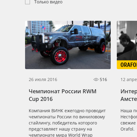
Профильные системы
Только видео
Сублимация и термотрансфер
Светотехника
Инженерные пластики
Упаковочные материалы
Оборудование и инструмент
Новинки ассортимента
Oracal 641
26 июля 2016
516
12 апре
Orajet 3640
Чемпионат России RWM
Интер
Cup 2016
Амсте
Плёнка монтажная Oratape
Компания ВИНК ежегодно проводит
Наша п
ПЭТ листовой
чемпионаты России по виниловому
Нестфо
ПЭТ бэклит
стайлингу, победитель которого
свежие
представляет нашу страну на
Orafol.
Вспененный ПВХ
чемпионате мира World Wrap