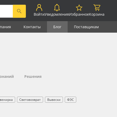
Войти
Уведомления
Избранное
Корзина
пания
Контакты
Блог
Поставщикам
 знаний
Решения
венирка
Световозврат
Вывески
ФЭС