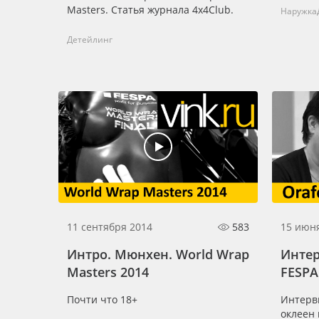
Masters. Статья журнала 4х4Club.
Наружка
Баннер
Детейлинг
Заготовки для сувениров
11 сентября 2014
583
15 июн
Интро. Мюнхен. World Wrap
Интер
Masters 2014
FESPA
Почти что 18+
Интерв
оклеен 