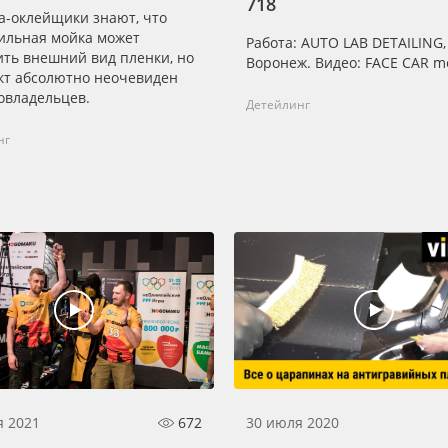
718
а-оклейщики знают, что
ильная мойка может
Работа: AUTO LAB DETAILING,
ить внешний вид пленки, но
Воронеж. Видео: FACE CAR m
акт абсолютно неочевиден
овладельцев.
Детейлинг
нг
я 2021
672
30 июля 2020