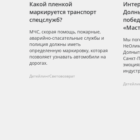
Какой пленкой
Интер
маркируется транспорт
Долн
спецслужб?
побе
«Маст
МЧС, скорая помощь, пожарные,
неОли
аварийно-спасательные службы и
Мы пог
полиция должны иметь
НеОлим
определенную маркировку, которая
Долныг
позволяет узнавать автомобили на
Санкт-П
дорогах.
эмоциях
индустр
Детейлинг
Световозврат
Детейли