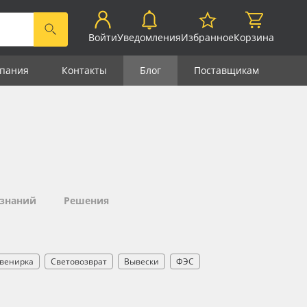
Войти
Уведомления
Избранное
Корзина
пания
Контакты
Блог
Поставщикам
 знаний
Решения
венирка
Световозврат
Вывески
ФЭС