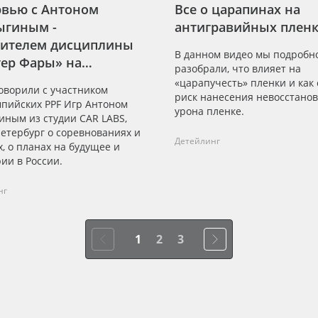
вью с Антоном
Все о царапинах на
ыгиным -
антигравийных пленк
дителем дисциплины
В данном видео мы подробн
ер Фары» на
разобрали, что влияет на
мпийских PPF Играх
«царапучесть» пленки и как
оворили с участником
риск нанесения невосстано
пийских PPF Игр Антоном
урона пленке.
иным из студии CAR LABS,
етербург о соревнованиях и
Детейлинг
, о планах на будущее и
ии в России.
нг
1
2
3