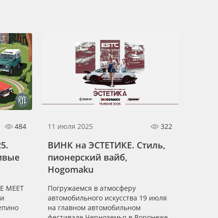
484
11 июля 2025
322
5.
ВИНК на ЭСТЕТИКЕ. Стиль,
ивые
пионерский вайб,
Hogomaku
YE MEET
Погружаемся в атмосферу
ди
автомобильного искусства 19 июля
епино
на главном автомобильном
фестивале Черноземья в Воронеже