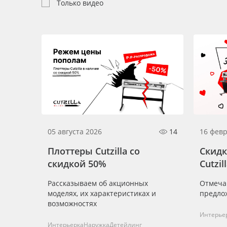
Профильные системы
Только видео
Сублимация и термотрансфер
Светотехника
Инженерные пластики
Упаковочные материалы
Оборудование и инструмент
Новинки ассортимента
Oracal 641
05 августа 2026
14
16 февр
Orajet 3640
Плоттеры Cutzilla со
Скидк
скидкой 50%
Cutzil
Плёнка монтажная Oratape
Рассказываем об акционных
Отмеча
ПЭТ листовой
моделях, их характеристиках и
предло
ПЭТ бэклит
возможностях
Интерье
Вспененный ПВХ
Интерьерка
Наружка
Детейлинг