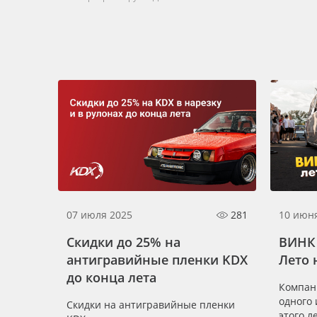
Баннер
Заготовки для сувениров
07 июля 2025
281
10 июн
Скидки до 25% на
ВИНК 
антигравийные пленки KDX
Лето 
до конца лета
Компан
одного 
Скидки на антигравийные пленки
этого л