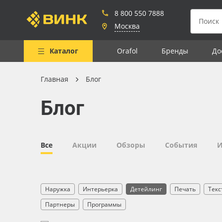
8 800 550 7888
Москва
Каталог
Orafol
Бренды
До
Главная
Блог
Весь каталог
Блог
Рулонные материалы
Самоклеящиеся плёнки
Листовые материалы
Все
Акции
Обзоры
События
И
Чернила
Клей, скотчи и крепёж
Наружка
Интерьерка
Детейлинг
Печать
Текс
Мобильные конструкции и
Партнеры
Программы
POS-материалы