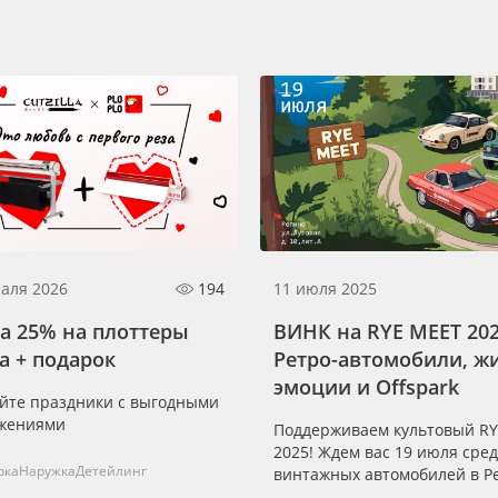
аля 2026
194
11 июля 2025
а 25% на плоттеры
ВИНК на RYE MEET 202
la + подарок
Ретро-автомобили, ж
эмоции и Offspark
йте праздники с выгодными
жениями
Поддерживаем культовый R
2025! Ждем вас 19 июля сре
рка
Наружка
Детейлинг
винтажных автомобилей в Р