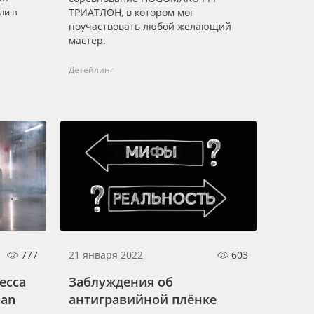
ли в
ТРИАТЛОН, в котором мог
поучаствовать любой желающий
мастер.
Детейлинг
777
21 января 2022
603
есса
Заблуждения об
man
антигравийной плёнке