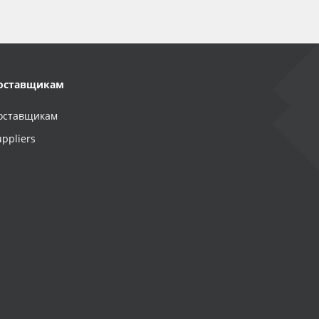
оставщикам
оставщикам
uppliers