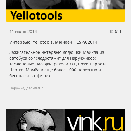
Сервис
Клей, скотчи и крепёж
Инструкции
Мобильные конструкции и POS-материалы
11 июня 2014
611
Компания
Профильные системы
Интервью. Yellotools. Мюнхен. FESPA 2014
Контакты
Сублимация и термотрансфер
Зажигательное интервью дядюшки Майкла из
автобуса со "сладостями" для наружчиков:
тефлоновые насадки, ракели XXL, ножи Пэррота,
Блог
Светотехника
Черная Мамба и еще более 1000 полезных и
бесполезных фишек.
Поставщикам
Инженерные пластики
Наружка
Детейлинг
Избранное
Упаковочные материалы
Оборудование и инструмент
8 800 550 7888
Москва
Новинки ассортимента