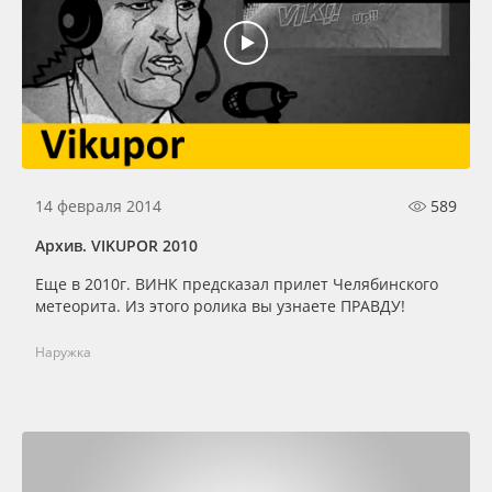
Oracal 641
Orajet 3640
Плёнка монтажная Oratape
ПЭТ листовой
14 февраля 2014
589
Архив. VIKUPOR 2010
ПЭТ бэклит
Еще в 2010г. ВИНК предсказал прилет Челябинского
метеорита. Из этого ролика вы узнаете ПРАВДУ!
Вспененный ПВХ
Наружка
Баннер
Заготовки для сувениров