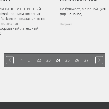
ИЯ НАНОСИТ ОТВЕТНЫЙ
Не булькает, а с пеной. (хʚu
Mimaki решили потеснить
ņıqннǝнǝuɔʚ)
-Packard и показать, что по
нию значит
Наружка
форматный латексный
р.
1
...
22
23
24
25
26
27