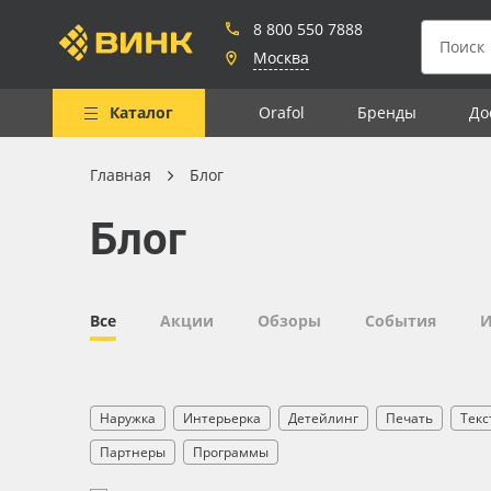
8 800 550 7888
Москва
Каталог
Orafol
Бренды
До
Главная
Блог
Весь каталог
Блог
Рулонные материалы
Самоклеящиеся плёнки
Листовые материалы
Все
Акции
Обзоры
События
И
Чернила
Клей, скотчи и крепёж
Наружка
Интерьерка
Детейлинг
Печать
Текс
Мобильные конструкции и
Партнеры
Программы
POS-материалы