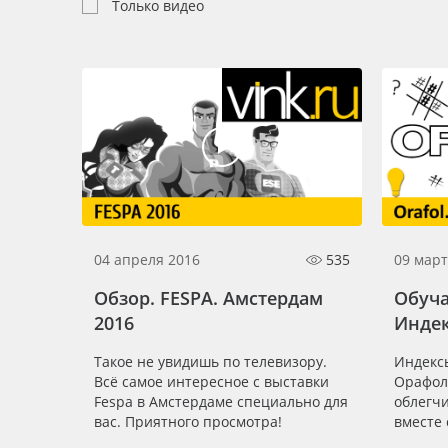
Профильные системы
Только видео
Сублимация и термотрансфер
Светотехника
Инженерные пластики
Упаковочные материалы
Оборудование и инструмент
Новинки ассортимента
Oracal 641
04 апреля 2016
535
09 март
Orajet 3640
Обзор. FESPA. Амстердам
Обуч
2016
Инде
Плёнка монтажная Oratape
Такое не увидишь по телевизору.
Индекс
ПЭТ листовой
Всё самое интересное с выставки
Орафол
ПЭТ бэклит
Fespa в Амстердаме специально для
облегчи
вас. Приятного просмотра!
вместе 
Вспененный ПВХ