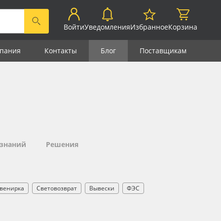
Войти
Уведомления
Избранное
Корзина
пания
Контакты
Блог
Поставщикам
 знаний
Решения
венирка
Световозврат
Вывески
ФЭС