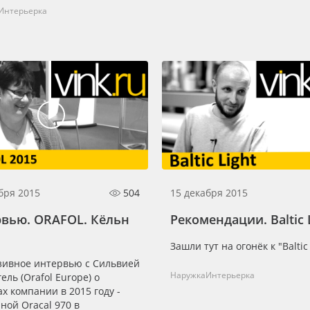
Интерьерка
бря 2015
504
15 декабря 2015
вью. ORAFOL. Кёльн
Рекомендации. Baltic 
Зашли тут на огонёк к "Baltic 
зивное интервью с Сильвией
Наружка
Интерьерка
ель (Orafol Europe) о
х компании в 2015 году -
ой Oracal 970 в