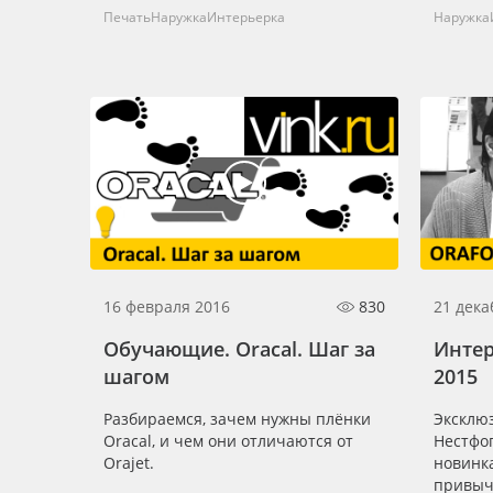
Печать
Наружка
Интерьерка
Наружка
Баннер
Заготовки для сувениров
16 февраля 2016
830
21 дека
Обучающие. Oracal. Шаг за
Интер
шагом
2015
Разбираемся, зачем нужны плёнки
Эксклю
Oracal, и чем они отличаются от
Нестфог
Orajet.
новинка
привычн