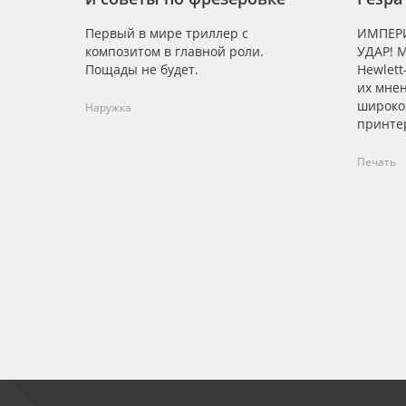
Первый в мире триллер с
ИМПЕР
композитом в главной роли.
УДАР! 
Пощады не будет.
Hewlett
их мне
широко
Наружка
принте
Печать