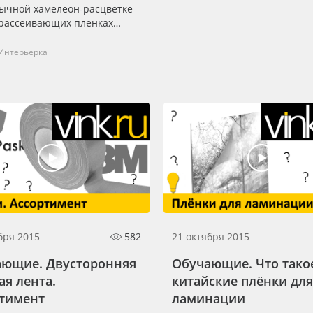
ычной хамелеон-расцветке
орассеивающих плёнках
8830 и 8860 для равномерной
и ультратонких коробов.
Интерьерка
бря 2015
582
21 октября 2015
ающие. Двусторонняя
Обучающие. Что тако
ая лента.
китайские плёнки для
тимент
ламинации