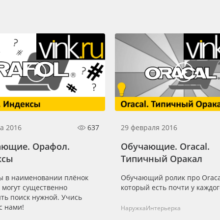
а 2016
637
29 февраля 2016
ающие. Орафол.
Обучающие. Oracal.
ксы
Типичный Оракал
ы в наименовании плёнок
Обучающий ролик про Oraca
 могут существенно
который есть почти у каждог
ть поиск нужной. Учись
с нами!
Наружка
Интерьерка