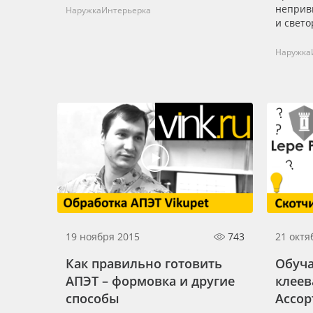
неприв
Наружка
Интерьерка
и свет
Oracal 
засветк
Наружка
19 ноября 2015
743
21 октя
Как правильно готовить
Обуч
АПЭТ – формовка и другие
клеев
способы
Ассор