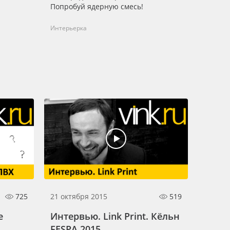
Попробуй ядерную смесь!
Интерьерка
725
21 октября 2015
519
е
Интервью. Link Print. Кёльн
FESPA 2015