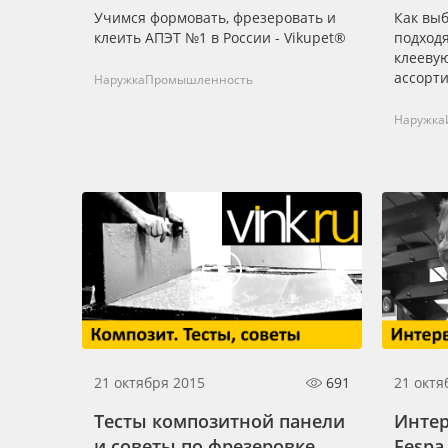
Учимся формовать, фрезеровать и
Как выб
клеить АПЭТ №1 в России - Vikupet®
подход
клеевую
ассорт
Наружка
Промышленность
Наружка
21 октября 2015
691
21 октя
Тесты композитной панели
Интер
и советы по фрезеровке
Fespa