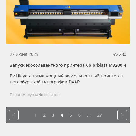
27 июня 2025
280
Запуск экосольвентного принтера Colorblast M3200-4
ВИНК установил мощный экосольвентный принтер в
петербургской типографии DAAP
Печать
Наружка
Интерьерка
1
2
3
4
5
6
...
27