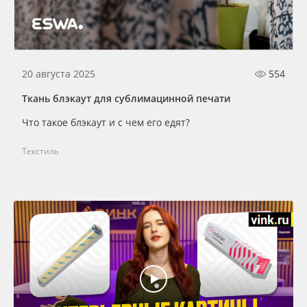
Сервис
Клей, скотчи и крепёж
Инструкции
Мобильные конструкции и POS-материалы
20 августа 2025
554
Компания
Профильные системы
Ткань блэкаут для сублимацинной печати
Контакты
Сублимация и термотрансфер
Что такое блэкаут и с чем его едят?
Блог
Светотехника
Текстиль
Поставщикам
Инженерные пластики
Избранное
Упаковочные материалы
Оборудование и инструмент
8 800 550 7888
Москва
Новинки ассортимента