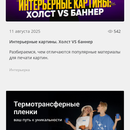
Oracal 641
Orajet 3640
11 августа 2025
542
Плёнка монтажная Oratape
Интерьерные картины. Холст VS баннер
Разбираемся, чем отличаются популярные материалы
ПЭТ листовой
для печати картин.
ПЭТ бэклит
Интерьерка
Вспененный ПВХ
Баннер
Заготовки для сувениров