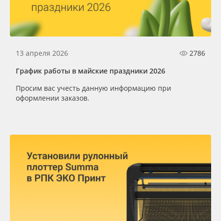
Сервис
Клей, скотчи и крепёж
Инструкции
Мобильные конструкции и POS-материалы
13 апреля 2026
2786
Компания
Профильные системы
График работы в майские праздники 2026
Контакты
Сублимация и термотрансфер
Просим вас учесть данную информацию при
оформлении заказов.
Блог
Светотехника
Поставщикам
Инженерные пластики
Избранное
Упаковочные материалы
Оборудование и инструмент
8 800 550 7888
Москва
Новинки ассортимента