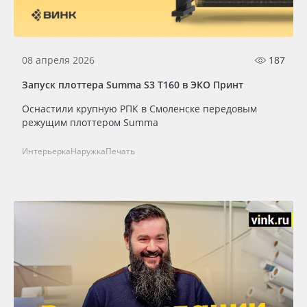
Oracal 641
Orajet 3640
08 апреля 2026
187
Запуск плоттера Summa S3 T160 в ЭКО Принт
Плёнка монтажная Oratape
Оснастили крупную РПК в Смоленске передовым
режущим плоттером Summa
ПЭТ листовой
Интерьерка
Наружка
Печать
ПЭТ бэклит
Вспененный ПВХ
Баннер
Заготовки для сувениров